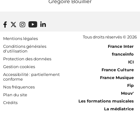
Grégoire Bouillier
Footer bottom
Tous droits réservés © 2026
Mentions légales
[RDF] Pied de page - Mobile
Conditions générales
France Inter
d'utilisation
franceinfo
Protection des données
ICI
Gestion cookies
France Culture
Accessibilité : partiellement
France Musique
conforme
Fip
Nos fréquences
Mouv'
Plan du site
Les formations musicales
Crédits
La médiatrice