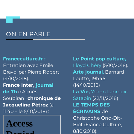
ON EN PARLE
Francecutlure.fr :
Le Point pop culture,
Entretien avec Emile
Lloyd Chéry
(5/10/2018).
Bravo, par Pierre Ropert
Arte journal
,
Barnard
(4/10/2018).
Loutte, 19h45
France Inter,
journal
(14/10/2018)
de 7h
d’Agnès
La Vie,
Yoann Labroux-
Soubiran :
chronique de
Satabin
(22/11/2018)
Jacqueline Pétroz
(à
LE TEMPS DES
11’40 – le 5/10/2018) :
ÉCRIVAINS
de
Christophe Ono-Dit-
Biot (France Culture,
8/10/2018).