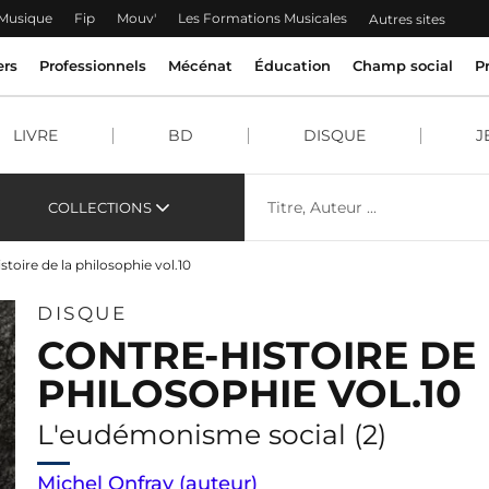
 Musique
Fip
Mouv'
Les Formations Musicales
Autres sites
ers
Professionnels
Mécénat
Éducation
Champ social
P
LIVRE
BD
DISQUE
J
COLLECTIONS
stoire de la philosophie vol.10
DISQUE
CONTRE-HISTOIRE DE
PHILOSOPHIE VOL.10
L'eudémonisme social (2)
Michel Onfray (auteur)