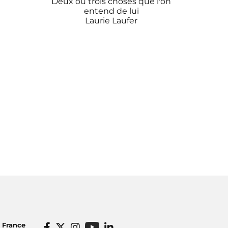
Deux ou trois choses que l'on
entend de lui
Laurie Laufer
o France