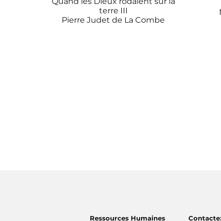
Quand les Dieux rôdaient sur la
terre III
Pierre Judet de La Combe
Ressources Humaines
Contacte