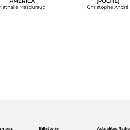
AMERICA
(POCHE)
Nathalie Masduraud
Christophe André
z-nous
Billetterie
Actualités Radi