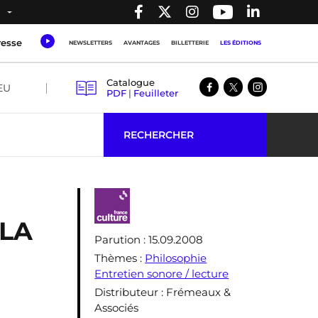
resse
NEWSLETTERS
AVANTAGES
BILLETTERIE
LES ÉDITIONS
Catalogue
EU
PDF
|
Feuilleter
RECHERCHER
 LA
Parution
: 15.09.2008
Thèmes
:
Philosophie
Entretien sonore / lecture
Distributeur
: Frémeaux &
Associés