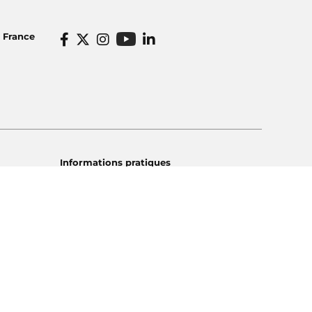
o France
Informations pratiques
dios
Venir à Radio France
icité
Ecouter nos radios
o France
Restaurant Radioeat
lités
Bar Le Belair
rticuliers