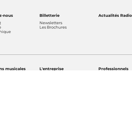
z-nous
Billetterie
Actualités Radi
Q
Newsletters
e
Les Brochures
thique
ns musicales
L'entreprise
Professionnels
 National de
Chiffres clés rapports
Radio France Stu
Nos valeurs
Radio France Publ
 Philharmonique
Gouvernance
Les Editions Radi
France
Nos missions
Prévisions d'actua
Radio France
Nos engagements
Marché publics
de Radio France
Notre financement
Notre histoire
Fondation - Mécénat
Champ social
Pa