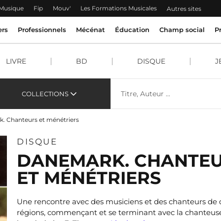
 Musique
Fip
Mouv'
Les Formations Musicales
Autres sites
ers
Professionnels
Mécénat
Éducation
Champ social
P
LIVRE
BD
DISQUE
J
COLLECTIONS
. Chanteurs et ménétriers
DISQUE
DANEMARK. CHANTE
ET MÉNÉTRIERS
Une rencontre avec des musiciens et des chanteurs de d
régions, commençant et se terminant avec la chanteuse