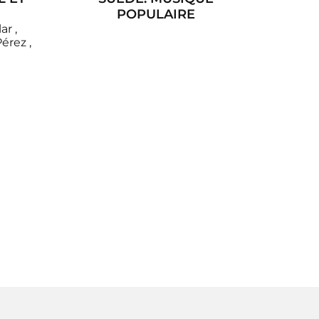
POPULAIRE
lar
,
Pérez
,