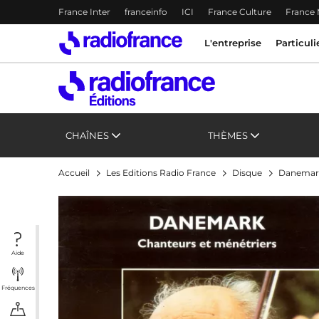
Menu-header
France Inter
franceinfo
ICI
France Culture
France
Accès direct :
Menu principal
Menu principal
Contenu
L'entreprise
Particuli
CHAÎNES
THÈMES
Accueil
Les Editions Radio France
Disque
Danemark
Aide
Fréquences