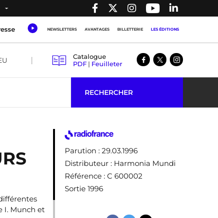
resse
NEWSLETTERS
AVANTAGES
BILLETTERIE
LES ÉDITIONS
Catalogue
EU
PDF
|
Feuilleter
RECHERCHER
Parution
: 29.03.1996
URS
Distributeur
: Harmonia Mundi
Référence
: C 600002
Sortie 1996
ifférentes
 I. Munch et