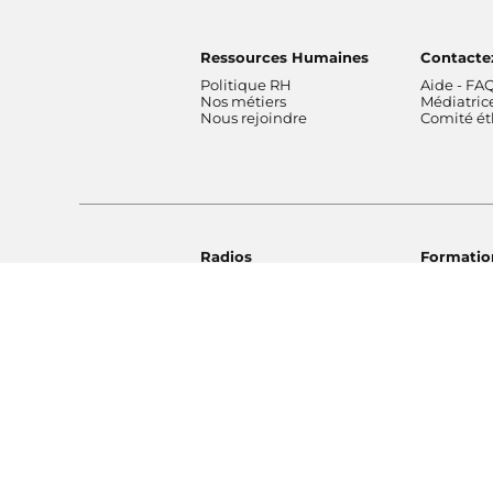
Ressources Humaines
Contacte
Politique RH
Aide - FA
Nos métiers
Médiatric
Nous rejoindre
Comité é
Radios
Formatio
France Inter
Orchestre
franceinfo
France
ICI
Orchestre
France Culture
de Radio 
France Musique
Chœur de 
Fip
Maîtrise 
Mouv'
Education
Footer bottom