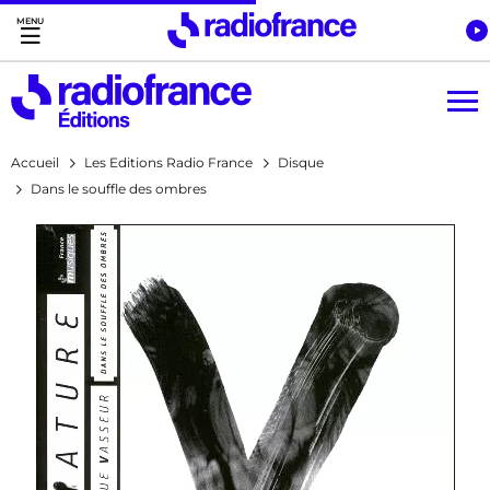
Accès direct :
Menu principal
Contenu
Accueil
Les Editions Radio France
Disque
Dans le souffle des ombres