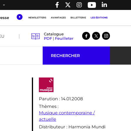
resse
NEWSLETTERS
AVANTAGES
BILLETTERIE
LES ÉDITIONS
Catalogue
EU
PDF
|
Feuilleter
RECHERCHER
Parution
: 14.01.2008
Thèmes
:
Musique contemporaine /
actuelle
Distributeur
: Harmonia Mundi