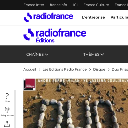
Menu-header
France Inter
franceinfo
ICI
France Culture
France
Accès direct :
Menu principal
Menu principal
Contenu
L'entreprise
Particuli
CHAÎNES
THÈMES
Accueil
Les Editions Radio France
Disque
Duo Fris
Aide
Fréquences