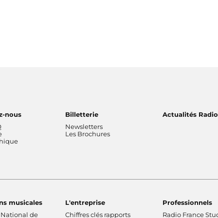
z-nous
Billetterie
Actualités Radi
Q
Newsletters
e
Les Brochures
thique
ns musicales
L'entreprise
Professionnels
 National de
Chiffres clés rapports
Radio France Stu