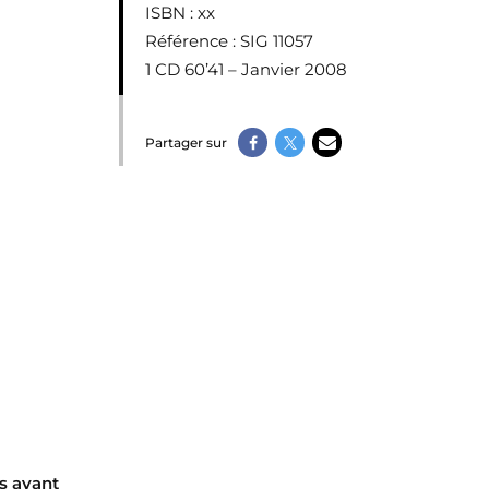
ISBN
: xx
Référence
: SIG 11057
1 CD 60’41 – Janvier 2008
Partager sur
s avant