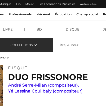
 Musique
Fip
Mouv'
Les Formations Musicales
Autres sites
ers
Professionnels
Mécénat
Éducation
Champ social
P
LIVRE
BD
DISQUE
J
COLLECTIONS
sonore
DISQUE
DUO FRISSONORE
André Serre-Milan (compositeur)
,
Yé Lassina Coulibaly (compositeur)