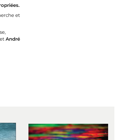
ropriées.
herche et
se,
et
André