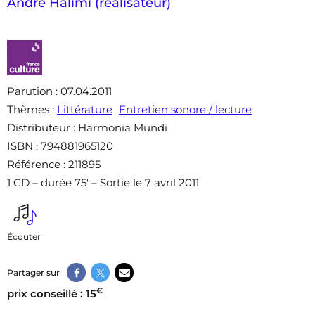
André Halimi (réalisateur)
Parution
: 07.04.2011
Thèmes
:
Littérature
Entretien sonore / lecture
Distributeur
: Harmonia Mundi
ISBN
: 794881965120
Référence
: 211895
1 CD – durée 75′ – Sortie le 7 avril 2011
Écouter
Partager sur
€
prix conseillé : 15