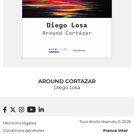
AROUND CORTAZAR
Diego Losa
Footer bottom
Tous droits réservés © 2026
Mentions légales
[RDF] Pied de page - Mobile
Conditions générales
France Inter