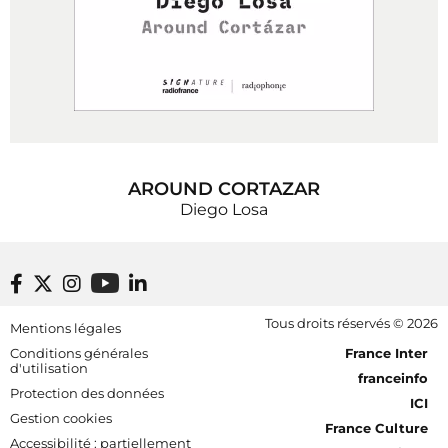
AROUND CORTAZAR
Diego Losa
Footer bottom
Tous droits réservés © 2026
Mentions légales
[RDF] Pied de page - Mobile
Conditions générales
France Inter
d'utilisation
franceinfo
Protection des données
ICI
Gestion cookies
France Culture
Accessibilité : partiellement