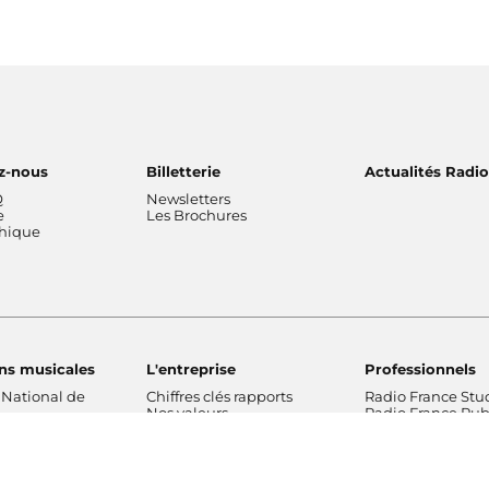
z-nous
Billetterie
Actualités Radi
Q
Newsletters
e
Les Brochures
thique
ns musicales
L'entreprise
Professionnels
 National de
Chiffres clés rapports
Radio France Stu
Nos valeurs
Radio France Publ
 Philharmonique
Gouvernance
Les Editions Radi
France
Nos missions
Prévisions d'actua
Radio France
Nos engagements
Marché publics
de Radio France
Notre financement