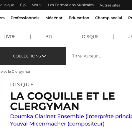
 Musique
Fip
Mouv'
Les Formations Musicales
Autres sites
ers
Professionnels
Mécénat
Éducation
Champ social
P
LIVRE
BD
DISQUE
J
COLLECTIONS
le et le Clergyman
DISQUE
LA COQUILLE ET LE
CLERGYMAN
Doumka Clarinet Ensemble (interprète princip
Youval Micenmacher (compositeur)