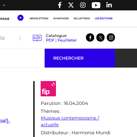
resse
NEWSLETTERS
AVANTAGES
BILLETTERIE
LES ÉDITIONS
Catalogue
EU
PDF
|
Feuilleter
RECHERCHER
Parution
: 16.04.2004
Thèmes
:
Musique contemporaine /
al)
,
actuelle
Distributeur
: Harmonia Mundi