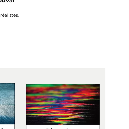
ouval
éalistes,