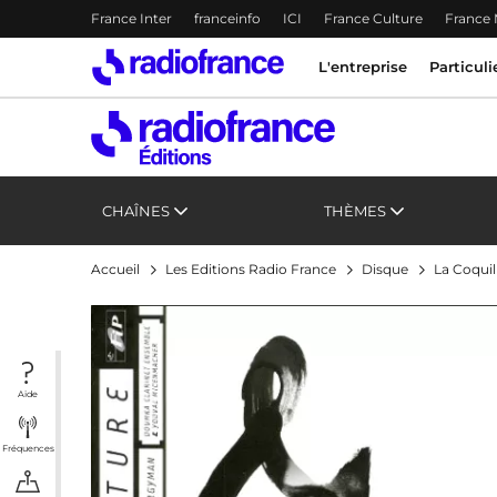
Menu-header
France Inter
franceinfo
ICI
France Culture
France
Accès direct :
Menu principal
Menu principal
Contenu
L'entreprise
Particuli
CHAÎNES
THÈMES
Accueil
Les Editions Radio France
Disque
La Coquil
Aide
Fréquences