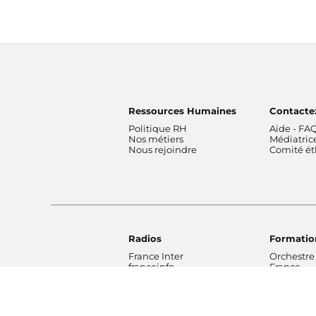
Ressources Humaines
Contacte
Politique RH
Aide - FA
Nos métiers
Médiatric
Nous rejoindre
Comité é
Radios
Formatio
France Inter
Orchestre
franceinfo
France
ICI
Orchestre
France Culture
de Radio 
France Musique
Chœur de 
Fip
Maîtrise 