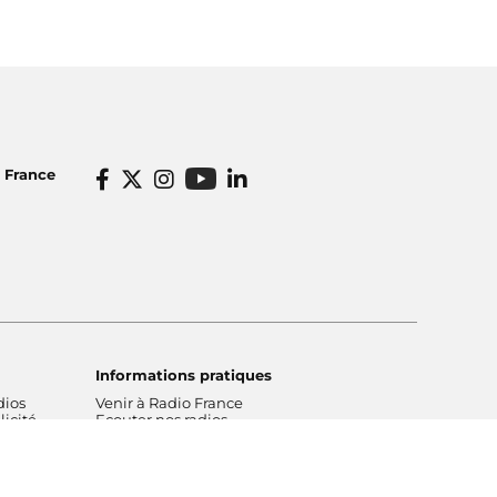
o France
Informations pratiques
dios
Venir à Radio France
icité
Ecouter nos radios
o France
Restaurant Radioeat
lités
Bar Le Belair