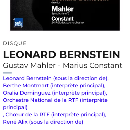
DISQUE
LEONARD BERNSTEIN
Gustav Mahler - Marius Constant
Leonard Bernstein (sous la direction de)
,
Berthe Montmart (interprète principal)
,
Oralia Dominguez (interprète principal)
,
Orchestre National de la RTF (interprète
principal)
,
Chœur de la RTF (interprète principal)
,
René Alix (sous la direction de)