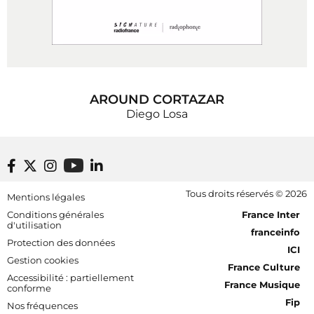
AROUND CORTAZAR
Diego Losa
Footer bottom
Tous droits réservés © 2026
Mentions légales
[RDF] Pied de page - Mobile
Conditions générales
France Inter
d'utilisation
franceinfo
Protection des données
ICI
Gestion cookies
France Culture
Accessibilité : partiellement
France Musique
conforme
Fip
Nos fréquences