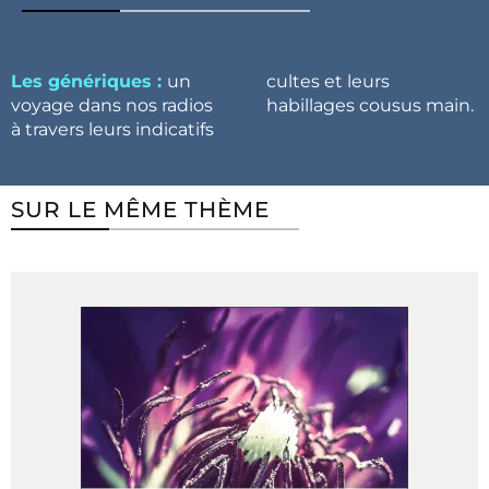
Les génériques :
un
cultes et leurs
voyage dans nos radios
habillages cousus main.
à travers leurs indicatifs
SUR LE MÊME THÈME