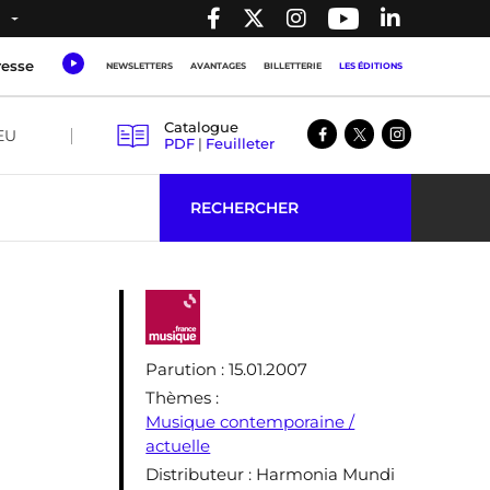
resse
NEWSLETTERS
AVANTAGES
BILLETTERIE
LES ÉDITIONS
Catalogue
EU
PDF
|
Feuilleter
RECHERCHER
Parution
: 15.01.2007
Thèmes
:
Musique contemporaine /
actuelle
Distributeur
: Harmonia Mundi