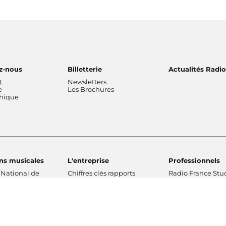
z-nous
Billetterie
Actualités Radi
Q
Newsletters
e
Les Brochures
thique
ns musicales
L'entreprise
Professionnels
 National de
Chiffres clés rapports
Radio France Stu
Nos valeurs
Radio France Publ
 Philharmonique
Gouvernance
Les Editions Radi
France
Nos missions
Prévisions d'actua
Radio France
Nos engagements
Marché publics
de Radio France
Notre financement
Notre histoire