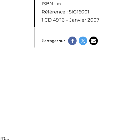
ISBN
: xx
Référence
: SIG16001
1 CD 49’16 – Janvier 2007
Partager sur
ant…