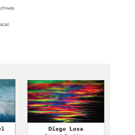
rchives
ical.