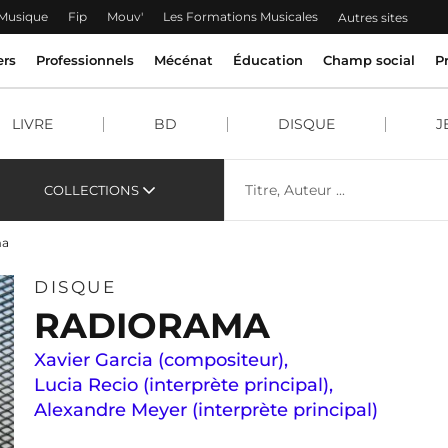
 Musique
Fip
Mouv'
Les Formations Musicales
Autres sites
ers
Professionnels
Mécénat
Éducation
Champ social
P
LIVRE
BD
DISQUE
J
COLLECTIONS
ma
DISQUE
RADIORAMA
Xavier Garcia (compositeur)
,
Lucia Recio (interprète principal)
,
Alexandre Meyer (interprète principal)