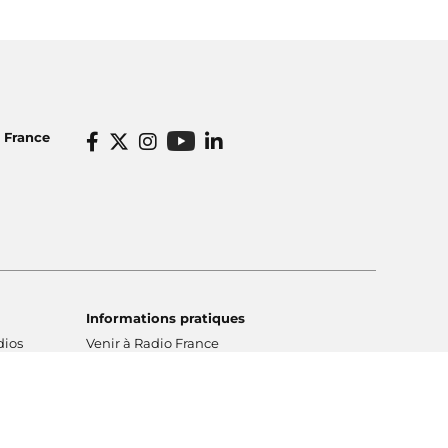
o France
Informations pratiques
dios
Venir à Radio France
icité
Ecouter nos radios
o France
Restaurant Radioeat
lités
Bar Le Belair