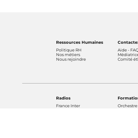
Ressources Humaines
Contacte
Politique RH
Aide - FA
Nos métiers
Médiatric
Nous rejoindre
Comité é
Radios
Formatio
France Inter
Orchestre
franceinfo
France
ICI
Orchestre
France Culture
de Radio 
France Musique
Chœur de 
Fip
Maîtrise 
Mouv'