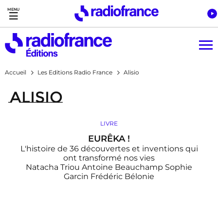
Accès direct :
Menu principal
Contenu
Accueil
Les Editions Radio France
Alisio
Alisio
LIVRE
EURÊKA !
L'histoire de 36 découvertes et inventions qui
ont transformé nos vies
Natacha Triou
Antoine Beauchamp
Sophie
Garcin
Frédéric Bélonie