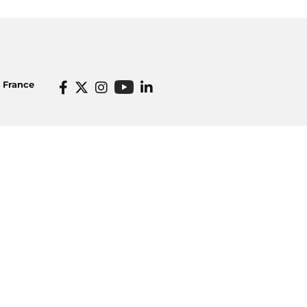
o France
Informations pratiques
dios
Venir à Radio France
icité
Ecouter nos radios
o France
Restaurant Radioeat
lités
Bar Le Belair