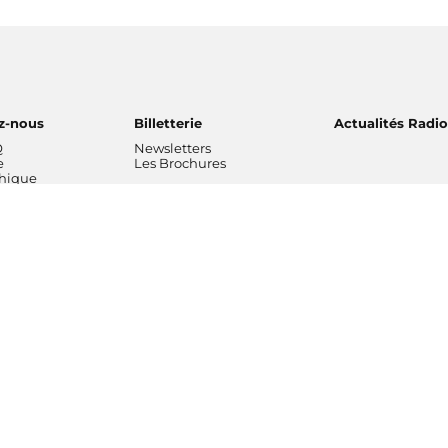
z-nous
Billetterie
Actualités Radi
Q
Newsletters
e
Les Brochures
thique
ns musicales
L'entreprise
Professionnels
 National de
Chiffres clés rapports
Radio France Stu
Nos valeurs
Radio France Publ
 Philharmonique
Gouvernance
Les Editions Radi
France
Nos missions
Prévisions d'actua
Radio France
Nos engagements
Marché publics
de Radio France
Notre financement
Notre histoire