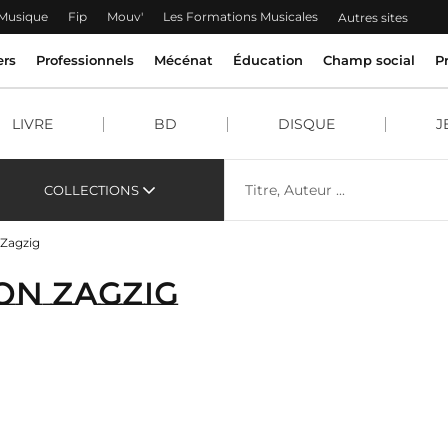
 Musique
Fip
Mouv'
Les Formations Musicales
Autres sites
ers
Professionnels
Mécénat
Éducation
Champ social
P
LIVRE
BD
DISQUE
J
COLLECTIONS
 Zagzig
ion Zagzig