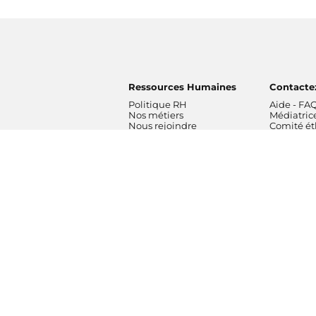
Ressources Humaines
Contacte
Politique RH
Aide - FA
Nos métiers
Médiatric
Nous rejoindre
Comité é
Radios
Formatio
France Inter
Orchestre
franceinfo
France
ICI
Orchestre
France Culture
de Radio 
France Musique
Chœur de 
Fip
Maîtrise 
Mouv'