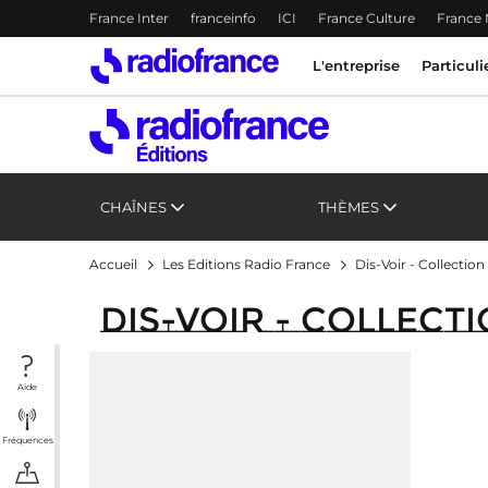
Menu-header
France Inter
franceinfo
ICI
France Culture
France
Accès direct :
Menu principal
Menu principal
Contenu
L'entreprise
Particuli
CHAÎNES
THÈMES
Accueil
Les Editions Radio France
Dis-Voir - Collection
Dis-Voir - Collect
Aide
Fréquences