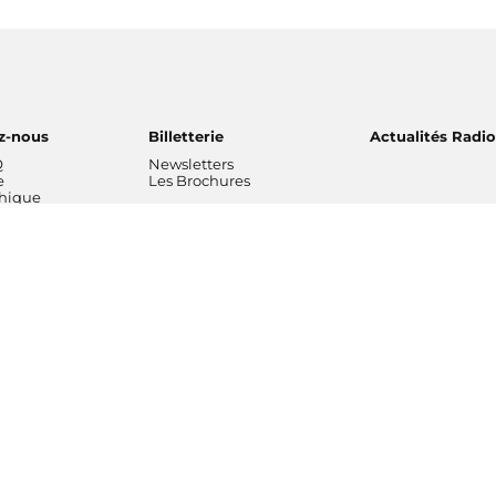
z-nous
Billetterie
Actualités Radi
Q
Newsletters
e
Les Brochures
thique
ns musicales
L'entreprise
Professionnels
 National de
Chiffres clés rapports
Radio France Stu
Nos valeurs
Radio France Publ
 Philharmonique
Gouvernance
Les Editions Radi
France
Nos missions
Prévisions d'actua
Radio France
Nos engagements
Marché publics
de Radio France
Notre financement
Notre histoire