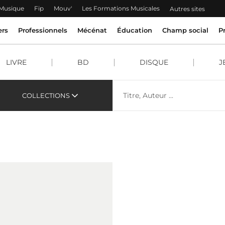
 Musique
Fip
Mouv'
Les Formations Musicales
Autres sites
ers
Professionnels
Mécénat
Éducation
Champ social
P
LIVRE
BD
DISQUE
J
COLLECTIONS