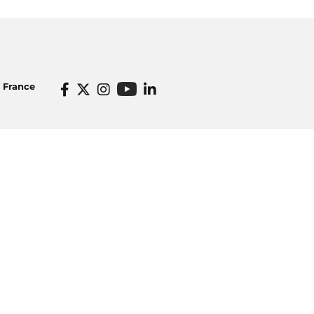
o France
Informations pratiques
dios
Venir à Radio France
icité
Ecouter nos radios
o France
Restaurant Radioeat
lités
Bar Le Belair