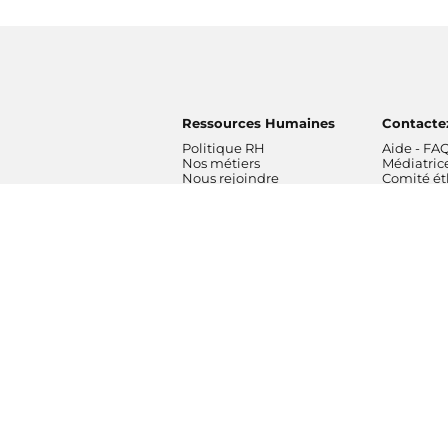
Ressources Humaines
Contacte
Politique RH
Aide - FA
Nos métiers
Médiatric
Nous rejoindre
Comité é
Radios
Formatio
France Inter
Orchestre
franceinfo
France
ICI
Orchestre
France Culture
de Radio 
France Musique
Chœur de 
Fip
Maîtrise 
Mouv'