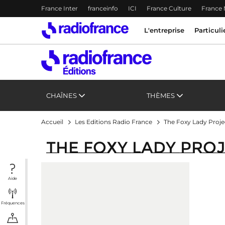
Menu-header
France Inter
franceinfo
ICI
France Culture
France
Accès direct :
Menu principal
Menu principal
Contenu
L'entreprise
Particuli
CHAÎNES
THÈMES
Accueil
Les Editions Radio France
The Foxy Lady Proje
The Foxy Lady Pro
Aide
Fréquences