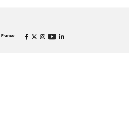
o France
Informations pratiques
dios
Venir à Radio France
icité
Ecouter nos radios
o France
Restaurant Radioeat
lités
Bar Le Belair