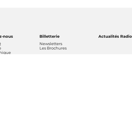
z-nous
Billetterie
Actualités Radi
Q
Newsletters
e
Les Brochures
thique
ns musicales
L'entreprise
Professionnels
 National de
Chiffres clés rapports
Radio France Stu
Nos valeurs
Radio France Publ
 Philharmonique
Gouvernance
Les Editions Radi
France
Nos missions
Prévisions d'actua
Radio France
Nos engagements
Marché publics
de Radio France
Notre financement
Notre histoire