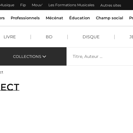
 Musique
Fip
Mouv'
Les Formations Musicales
Autres sites
ers
Professionnels
Mécénat
Éducation
Champ social
P
LIVRE
BD
DISQUE
J
COLLECTIONS
ct
ject