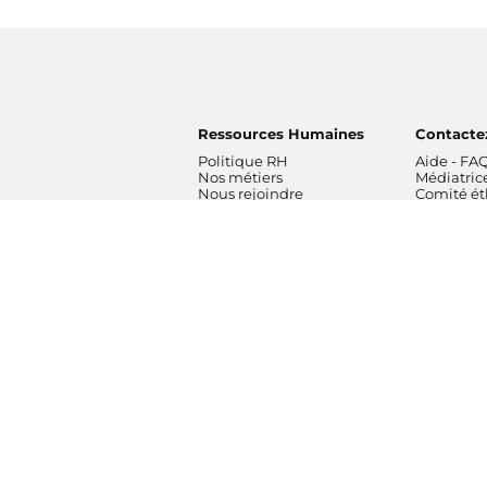
Ressources Humaines
Contacte
Politique RH
Aide - FA
Nos métiers
Médiatric
Nous rejoindre
Comité é
Radios
Formatio
France Inter
Orchestre
franceinfo
France
ICI
Orchestre
France Culture
de Radio 
France Musique
Chœur de 
Fip
Maîtrise 
Mouv'