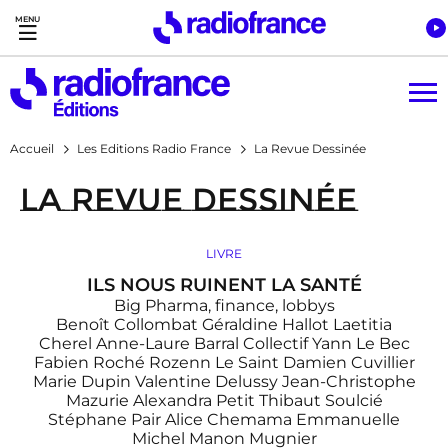
Accès direct :
Menu principal
Contenu
Accueil
Les Editions Radio France
La Revue Dessinée
La Revue Dessinée
LIVRE
ILS NOUS RUINENT LA SANTÉ
Big Pharma, finance, lobbys
Benoît Collombat
Géraldine Hallot
Laetitia
Cherel
Anne-Laure Barral
Collectif
Yann Le Bec
Fabien Roché
Rozenn Le Saint
Damien Cuvillier
Marie Dupin
Valentine Delussy
Jean-Christophe
Mazurie
Alexandra Petit
Thibaut Soulcié
Stéphane Pair
Alice Chemama
Emmanuelle
Michel
Manon Mugnier