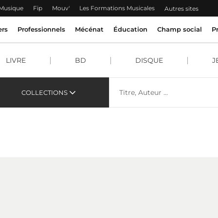
 Musique
Fip
Mouv'
Les Formations Musicales
Autres sites
ers
Professionnels
Mécénat
Éducation
Champ social
P
LIVRE
BD
DISQUE
J
COLLECTIONS