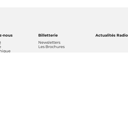
z-nous
Billetterie
Actualités Radi
Q
Newsletters
e
Les Brochures
thique
ns musicales
L'entreprise
Professionnels
 National de
Chiffres clés rapports
Radio France Stu
Nos valeurs
Radio France Publ
 Philharmonique
Gouvernance
Les Editions Radi
France
Nos missions
Prévisions d'actua
Radio France
Nos engagements
Marché publics
de Radio France
Notre financement
Notre histoire