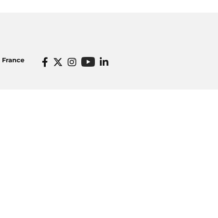
o France
Informations pratiques
dios
Venir à Radio France
icité
Ecouter nos radios
o France
Restaurant Radioeat
lités
Bar Le Belair