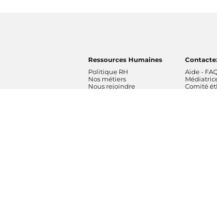
Ressources Humaines
Contacte
Politique RH
Aide - FA
Nos métiers
Médiatric
Nous rejoindre
Comité é
Radios
Formatio
France Inter
Orchestre
franceinfo
France
ICI
Orchestre
France Culture
de Radio 
France Musique
Chœur de 
Fip
Maîtrise 
Mouv'