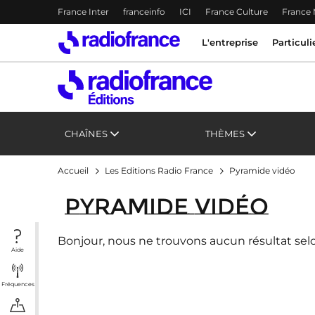
Menu-header
France Inter
franceinfo
ICI
France Culture
France
Accès direct :
Menu principal
Menu principal
Contenu
L'entreprise
Particuli
CHAÎNES
THÈMES
Accueil
Les Editions Radio France
Pyramide vidéo
Pyramide vidéo
Bonjour, nous ne trouvons aucun résultat selo
Aide
Fréquences