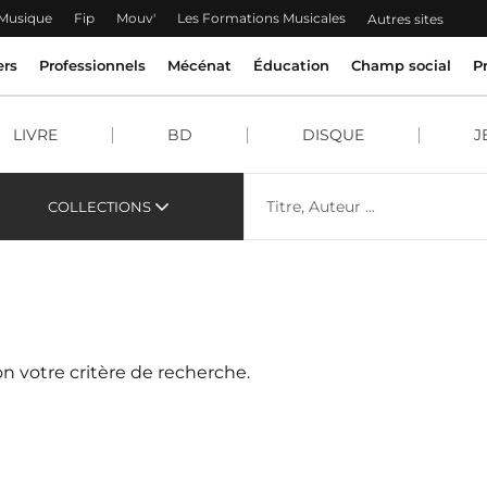
 Musique
Fip
Mouv'
Les Formations Musicales
Autres sites
ers
Professionnels
Mécénat
Éducation
Champ social
P
LIVRE
BD
DISQUE
J
COLLECTIONS
n votre critère de recherche.