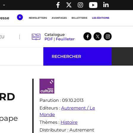
resse
NEWSLETTERS
AVANTAGES
BILLETTERIE
LES ÉDITIONS
Catalogue
EU
PDF
|
Feuilleter
RECHERCHER
ARD
Parution
: 09.10.2013
Editeurs
:
Autrement / Le
Monde
 pape
Thèmes
:
Histoire
Distributeur
: Autrement