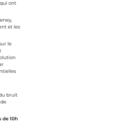
qui ont
neney,
nt et les
ur le
t
olution
ar
tielles
du bruit
 de
s de 10h