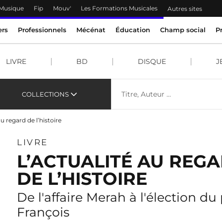
 Musique
Fip
Mouv'
Les Formations Musicales
Autres sites
ers
Professionnels
Mécénat
Éducation
Champ social
P
LIVRE
BD
DISQUE
J
COLLECTIONS
au regard de l’histoire
LIVRE
L’ACTUALITÉ AU REG
DE L’HISTOIRE
De l'affaire Merah à l'élection du
François