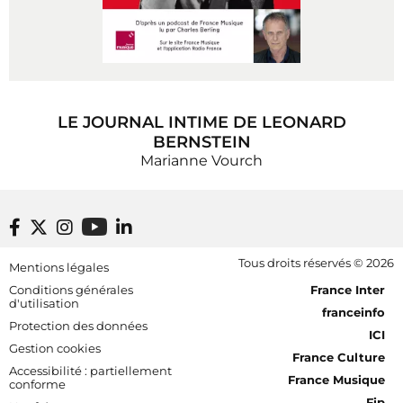
LE JOURNAL INTIME DE LEONARD
BERNSTEIN
Marianne Vourch
Footer bottom
Tous droits réservés © 2026
Mentions légales
[RDF] Pied de page - Mobile
Conditions générales
France Inter
d'utilisation
franceinfo
Protection des données
ICI
Gestion cookies
France Culture
Accessibilité : partiellement
France Musique
conforme
Fip