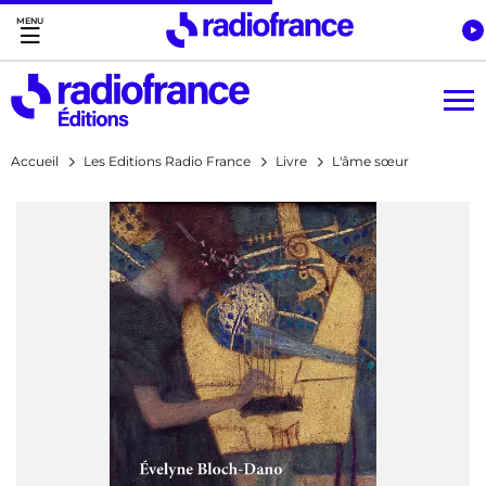
Accès direct :
Menu principal
Contenu
Accueil
Les Editions Radio France
Livre
L'âme sœur