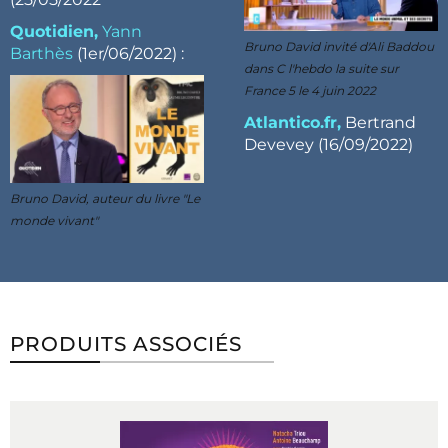
Quotidien,
Yann
Bruno David invité d'Ali Baddou
Barthès
(1er/06/2022) :
dans C l'hebdo la suite sur
France 5 le 4 juin 2022
Atlantico.fr,
Bertrand
Devevey (16/09/2022)
Bruno David, auteur du livre "Le
monde vivant"
PRODUITS ASSOCIÉS