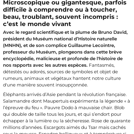
Microscopique ou gigantesque, parfois
difficile à comprendre ou à toucher,
beau, troublant, souvent incompris :
c’est le monde vivant
Avec le regard scientifique et la plume de Bruno David,
président du Muséum national d’Histoire naturelle
(MNHN), et de son complice Guillaume Lecointre,
professeur du Muséum, plongeons dans cette brève
encyclopédie, malicieuse et profonde de l'histoire de
nos rapports avec les autres espèces.
Fantasmés,
détestés ou adorés, sources de symboles et objet de
rumeurs, animaux et végétaux hantent notre culture
d'une manière souvent insoupçonnée.
Éléphants arrivés d’Asie pendant la révolution française.
Salamandre dont Maupertuis expérimenta la légende « à
l’épreuve du feu ». Pauvre Dodo à mauvaise chair. Blob
qui double de taille tous les jours, et qui s’endort pour
échapper à la lumière ou la sécheresse. Rose de quarante
millions d’années. Escargots aimés du Tsar mais cachés
sous la mousse. Espadon belliqueux et à température si