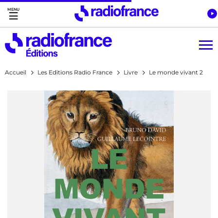
Accès direct :
Menu principal
Contenu
Accueil
Les Editions Radio France
Livre
Le monde vivant 2