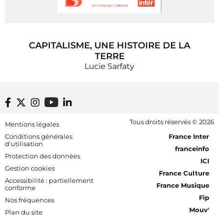
CAPITALISME, UNE HISTOIRE DE LA
TERRE
Lucie Sarfaty
Footer bottom
Tous droits réservés © 2026
Mentions légales
[RDF] Pied de page - Mobile
Conditions générales
France Inter
d'utilisation
franceinfo
Protection des données
ICI
Gestion cookies
France Culture
Accessibilité : partiellement
France Musique
conforme
Fip
Nos fréquences
Mouv'
Plan du site