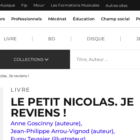
 Musique
Fip
Mouv'
Les Formations Musicales
Autres sites
ers
Professionnels
Mécénat
Éducation
Champ social
P
LIVRE
BD
DISQUE
J
COLLECTIONS
olas. Je reviens !
LIVRE
LE PETIT NICOLAS. JE
REVIENS !
Anne Goscinny (auteure)
,
Jean-Philippe Arrou-Vignod (auteur)
,
Fursy Teyssier (illustrateur)