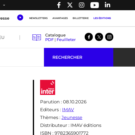
resse
NEWSLETTERS
AVANTAGES
BILLETTERIE
LES ÉDITIONS
Catalogue
EU
PDF
|
Feuilleter
RECHERCHER
Parution
: 08.10.2026
Editeurs
:
IMAV
Thèmes
:
Jeunesse
Distributeur
: IMAV éditions
ISBN
: 9782365901772