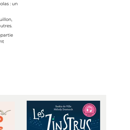
olas : un
illon,
autres.
partie
nt