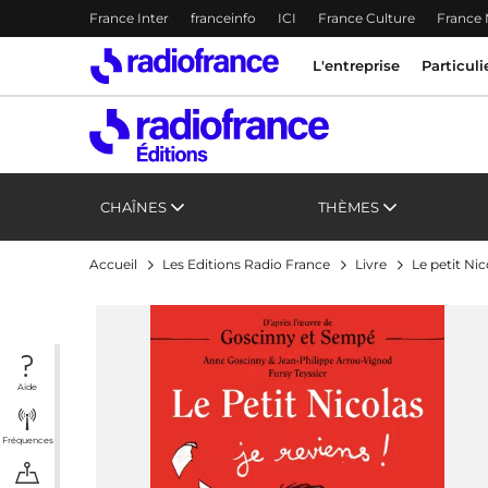
Menu-header
France Inter
franceinfo
ICI
France Culture
France
Accès direct :
Menu principal
Menu principal
Contenu
L'entreprise
Particuli
CHAÎNES
THÈMES
Accueil
Les Editions Radio France
Livre
Le petit Nic
Aide
Fréquences