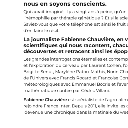
nous en soyons conscients.
Qui aurait imaginé, il y a vingt ans à peine, qu’u
l’hémophilie par thérapie génétique ? Et si la sci
Saviez-vous que votre téléphone est ainsi le fruit
d’en faire le récit.
La journaliste Fabienne Chauvière, en v
scientifiques qui nous racontent, chac
découvertes et retracent ainsi les épop
Les grandes interrogations éternelles et contem
et l’exploration du cerveau par Laurent Cohen, l’o
Brigitte Senut, Marylène Patou-Mathis, Norin Chai
de l’Univers avec Francis Rocard et Françoise Comb
météorologiques avec Emmanuel Bocrie et l’aveni
mathématique contée par Cédric Villani.
Fabienne Chauvière
est spécialiste de l’agro-ali
rejoindre France Inter. Depuis 2011, elle invite le
devenue une chronique dans la matinale du wee