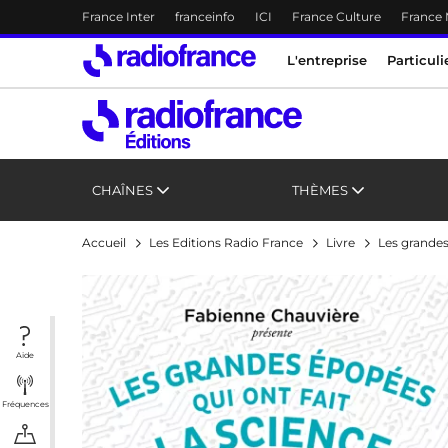
Menu-header
France Inter
franceinfo
ICI
France Culture
France
Accès direct :
Menu principal
Menu principal
Contenu
L'entreprise
Particuli
CHAÎNES
THÈMES
Accueil
Les Editions Radio France
Livre
Les grandes
Aide
Fréquences