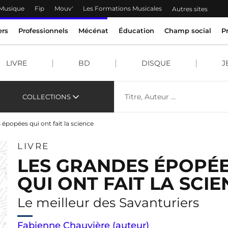
 Musique
Fip
Mouv'
Les Formations Musicales
Autres sites
ers
Professionnels
Mécénat
Éducation
Champ social
P
LIVRE
BD
DISQUE
J
COLLECTIONS
 épopées qui ont fait la science
LIVRE
LES GRANDES ÉPOPÉ
QUI ONT FAIT LA SCI
Le meilleur des Savanturiers
Fabienne Chauvière (auteur)