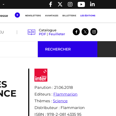
resse
NEWSLETTERS
AVANTAGES
BILLETTERIE
LES ÉDITIONS
Catalogue
EU
PDF
|
Feuilleter
RECHERCHER
ES
Parution
: 21.06.2018
ENCE
Editeurs
:
Flammarion
Thèmes
:
Science
Distributeur
: Flammarion
ISBN
: 978-2-081 4335 95