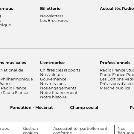
z-nous
Billetterie
Actualités Radi
Q
Newsletters
e
Les Brochures
thique
ns musicales
L'entreprise
Professionnels
 National de
Chiffres clés rapports
Radio France Stu
Nos valeurs
Radio France Publ
 Philharmonique
Gouvernance
Les Editions Radi
France
Nos missions
Prévisions d'actua
Radio France
Nos engagements
Marché publics
de Radio France
Notre financement
Notre histoire
Fondation - Mécénat
Champ social
Pa
n des
Gestion
Accessibilité : partiellement
Nos
cookies
conforme
fréquen