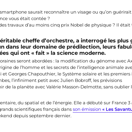
n smartphone saurait reconnaître un visage ou qu’on guérirait
ence vous était contée ?
 des travaux d’au moins cinq prix Nobel de physique ? Il étai
éritable cheffe d’orchestre, a interrogé les plus
un dans leur domaine de prédilection, leurs fabu
ées qui ont « fait » la science moderne.
poraines seront abordées : la modification du génome avec A
rigine de l’homme et les secrets de l’intelligence animale av
 et Georges Chapouthier, le Système solaire et les premiers 
es, l’infiniment petit avec Julien Bobroff, les prévisions
r de la planète avec Valérie Masson-Delmotte, sans oublier 
mentaire, du spatial et de l’énergie. Elle a débuté sur France 3
s grands scientifiques français dans
son émission
« Les Savantu
kend depuis septembre dernier.