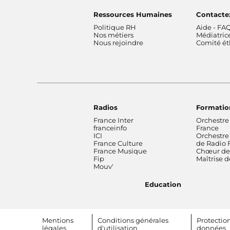
Ressources Humaines
Contacte
Politique RH
Aide - FA
Nos métiers
Médiatric
Nous rejoindre
Comité é
Radios
Formatio
France Inter
Orchestre
franceinfo
France
ICI
Orchestre
France Culture
de Radio 
France Musique
Chœur de 
Fip
Maîtrise 
Mouv'
Education
Footer bottom
Mentions
Conditions générales
Protectio
légales
d'utilisation
données