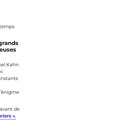
t temps
 grands
leuses
xel Kahn
ec
instants
l’énigme
 avant de
riers »
,