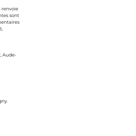
s renvoie
ntes sont
mentaires
é,
t
, Aude-
gny.