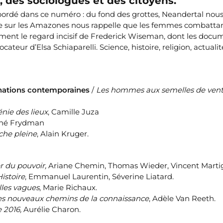
, des sociologues et des citoyens.
 abordé dans ce numéro : du fond des grottes, Neandertal nou
ge sur les Amazones nous rappelle que les femmes combatta
ment le regard incisif de Frederick Wiseman, dont les docu
ateur d’Elsa Schiaparelli. Science, histoire, religion, actualit
nations contemporaines
/
Les hommes aux semelles de ven
nie des lieux
, Camille Juza
ené Frydman
che pleine
, Alain Kruger.
er du pouvoir,
Ariane Chemin, Thomas Wieder, Vincent Marti
Histoire
, Emmanuel Laurentin, Séverine Liatard.
lles vagues
, Marie Richaux.
es nouveaux chemins de la connaissance
, Adèle Van Reeth.
 2016,
Aurélie Charon.