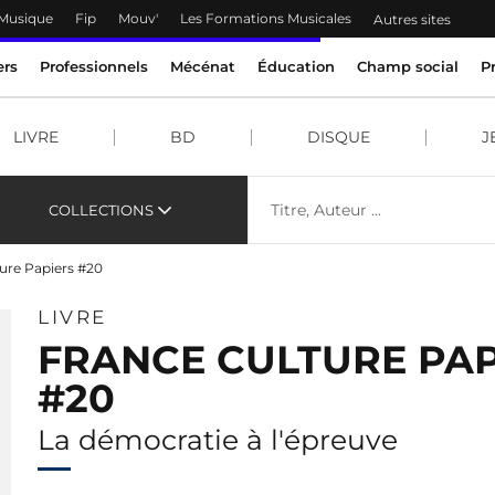
 Musique
Fip
Mouv'
Les Formations Musicales
Autres sites
ers
Professionnels
Mécénat
Éducation
Champ social
P
LIVRE
BD
DISQUE
J
COLLECTIONS
ure Papiers #20
LIVRE
FRANCE CULTURE PAP
#20
La démocratie à l'épreuve