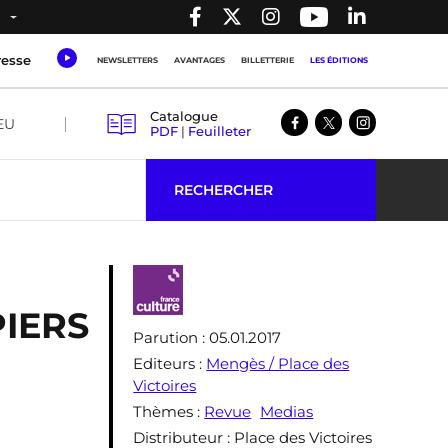
resse
NEWSLETTERS
AVANTAGES
BILLETTERIE
LES ÉDITIONS
Catalogue
EU
PDF
|
Feuilleter
RECHERCHER
IERS
Parution
: 05.01.2017
Editeurs
:
Mengès / Place des
Victoires
Thèmes
:
Revue
Medias
Distributeur
: Place des Victoires