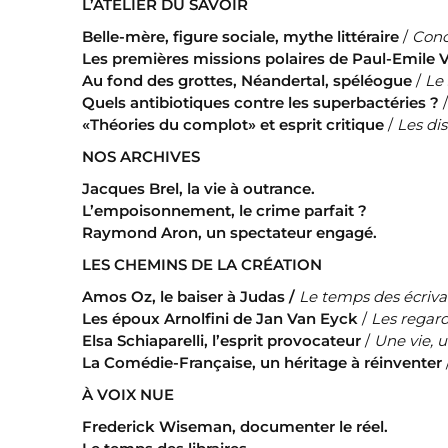
L’ATELIER DU SAVOIR
Belle-mère, figure sociale, mythe littéraire
/
Conc
Les premières missions polaires de Paul-Emile V
Au fond des grottes, Néandertal, spéléogue
/
Le 
Quels antibiotiques contre les superbactéries ?
«Théories du complot» et esprit critique
/
Les dis
NOS ARCHIVES
Jacques Brel, la vie à outrance.
L’empoisonnement, le crime parfait ?
Raymond Aron, un spectateur engagé.
LES CHEMINS DE LA CRÉATION
Amos Oz, le baiser à Judas /
Le temps des écriva
Les époux Arnolfini de Jan Van Eyck
/
Les regard
Elsa Schiaparelli, l’esprit provocateur
/
Une vie, 
La Comédie-Française, un héritage à réinventer
À VOIX NUE
Frederick Wiseman, documenter le réel.