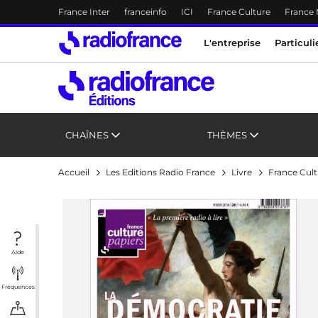
Menu-header
France Inter
franceinfo
ICI
France Culture
France
Accès direct :
Menu principal
Menu principal
Contenu
L'entreprise
Particuli
CHAÎNES
THÈMES
Accueil
Les Editions Radio France
Livre
France Cult
Aide
Fréquences