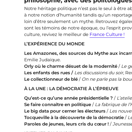
philosophie, avec des politologues
Notre héritage politique n’est pas le seul à être
à notre notion d’humanité tandis qu’un reporta
loin d’être seulement un mythe. Retrouvez égale
sont les témoins de notre époque, ou l’esprit provoc
culture, revivez le meilleur de
France Culture !
L’EXPÉRIENCE DU MONDE
Les Amazones, des sources du Mythe aux incar
Emilie Judaïque.
Orly où le charme désuet de la modernité
/
Le gé
Les enfants des rues /
Les discussions du soir
, R
Le collectionneur de blé
/
On ne parle pas la bou
À LA UNE : LA DÉMOCRATIE À L’ÉPREUVE
Qu’est-ce qu’une année présidentielle ?
/
L’ateli
Se faire connaître en politique
/
La fabrique de l’
Le big data pour cerner les électeurs
/
Les nouve
Tocqueville à la découverte de la démocratie
/
L
Paroles de jeunes, leurs cris du cœur !
/
Jeunesse