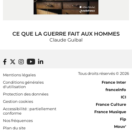
CE QUE LA GUERRE FAIT AUX HOMMES
Claude Guibal
Footer bottom
Tous droits réservés © 2026
Mentions légales
[RDF] Pied de page - Mobile
Conditions générales
France Inter
d'utilisation
franceinfo
Protection des données
ICI
Gestion cookies
France Culture
Accessibilité : partiellement
France Musique
conforme
Fip
Nos fréquences
Mouv'
Plan du site