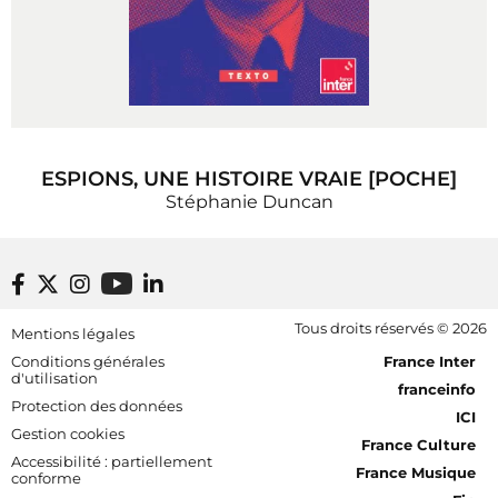
ESPIONS, UNE HISTOIRE VRAIE [POCHE]
Stéphanie Duncan
Footer bottom
Tous droits réservés © 2026
Mentions légales
[RDF] Pied de page - Mobile
Conditions générales
France Inter
d'utilisation
franceinfo
Protection des données
ICI
Gestion cookies
France Culture
Accessibilité : partiellement
France Musique
conforme