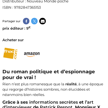
Distributeur
: Nouveau Monde poche
ISBN
: 9782847365153
Partager sur
€
prix éditeur : 9
Acheter sur
Du roman politique et d’espionnage
pour de vrai !
Rien n’est plus romanesque que la
réalité
, à une époque
qui regorge d’histoires sombres, non élucidées et
néanmoins bien réelles.
Grâce à ses
informations secrètes
et
l’art
d’interviewer
de
Patrick Pesnot
, Monsieur X