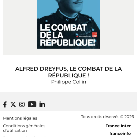
ALFRED DREYFUS, LE COMBAT DE LA
RÉPUBLIQUE !
Philippe Collin
Footer bottom
Tous droits réservés © 2026
Mentions légales
[RDF] Pied de page - Mobile
Conditions générales
France Inter
d'utilisation
franceinfo