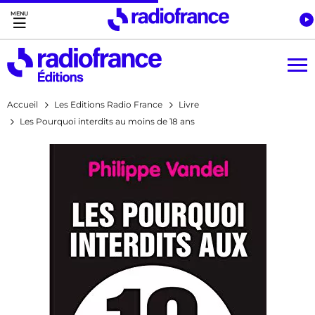
Accès direct :
Menu principal
Contenu
Accueil
Les Editions Radio France
Livre
Les Pourquoi interdits au moins de 18 ans