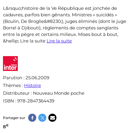
L&rsquo;histoire de la Ve République est jonchée de
cadavres, parfois bien gênants. Ministres « suicidés »
(Boulin, De Broglie&#8230;), juges éliminés (dont le juge
Borrel à Djibouti), règlements de comptes sanglants
entre la pègre et certains milieux. Mises bout à bout,
&hellip; Lire la suite
Lire la suite
Parution
: 25.06.2009
Thèmes
:
Histoire
Distributeur
: Nouveau Monde poche
ISBN
: 978-2847364439
Partager sur
€
8