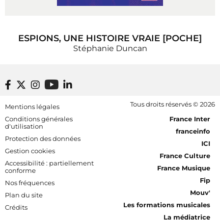
ESPIONS, UNE HISTOIRE VRAIE [POCHE]
Stéphanie Duncan
Footer bottom
Tous droits réservés © 2026
Mentions légales
[RDF] Pied de page - Mobile
Conditions générales
France Inter
d'utilisation
franceinfo
Protection des données
ICI
Gestion cookies
France Culture
Accessibilité : partiellement
France Musique
conforme
Fip
Nos fréquences
Mouv'
Plan du site
Les formations musicales
Crédits
La médiatrice