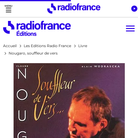
Accès direct :
Menu principal
Contenu
Accueil
Les Editions Radio France
Livre
Nougaro, souffleur de vers