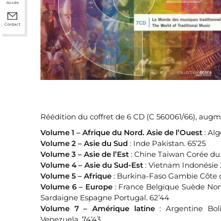
Accès
Contact
Réédition du coffret de 6 CD (C 560061/66), augm
Volume 1 – Afrique du Nord. Asie de l’Ouest
: Al
Volume 2 – Asie du Sud
: Inde Pakistan. 65’25
Volume 3 – Asie de l’Est
: Chine Taïwan Corée du 
Volume 4 – Asie du Sud-Est
: Vietnam Indonésie
Volume 5 – Afrique
: Burkina-Faso Gambie Côte d’
Volume 6 – Europe
: France Belgique Suède Nor
Sardaigne Espagne Portugal. 62’44
Volume 7 – Amérique latine
: Argentine Bol
Venezuela. 74’43