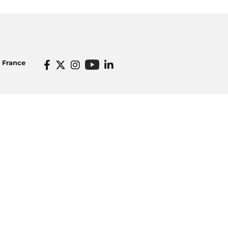
o France
Informations pratiques
dios
Venir à Radio France
icité
Ecouter nos radios
o France
Restaurant Radioeat
lités
Bar Le Belair