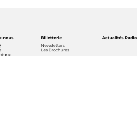
z-nous
Billetterie
Actualités Radi
Q
Newsletters
e
Les Brochures
thique
ns musicales
L'entreprise
Professionnels
 National de
Chiffres clés rapports
Radio France Stu
Nos valeurs
Radio France Publ
 Philharmonique
Gouvernance
Les Editions Radi
France
Nos missions
Prévisions d'actua
Radio France
Nos engagements
Marché publics
de Radio France
Notre financement
Notre histoire