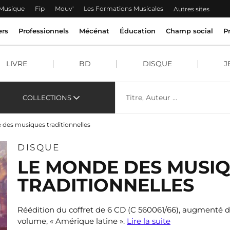
 Musique
Fip
Mouv'
Les Formations Musicales
Autres sites
ers
Professionnels
Mécénat
Éducation
Champ social
P
LIVRE
BD
DISQUE
J
COLLECTIONS
des musiques traditionnelles
DISQUE
LE MONDE DES MUSI
TRADITIONNELLES
Réédition du coffret de 6 CD (C 560061/66), augmenté 
volume, « Amérique latine ».
Lire la suite