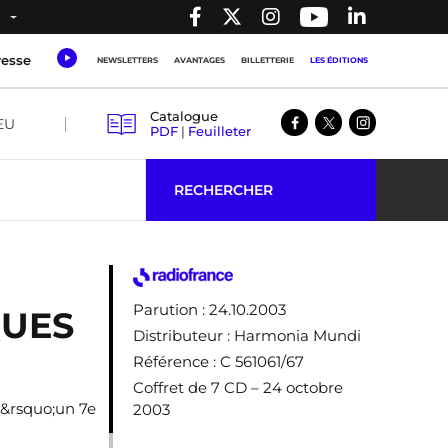
resse
NEWSLETTERS
AVANTAGES
BILLETTERIE
LES ÉDITIONS
Catalogue
EU
PDF
|
Feuilleter
RECHERCHER
Parution
: 24.10.2003
QUES
Distributeur
: Harmonia Mundi
Référence
: C 561061/67
Coffret de 7 CD – 24 octobre
d&rsquo;un 7e
2003