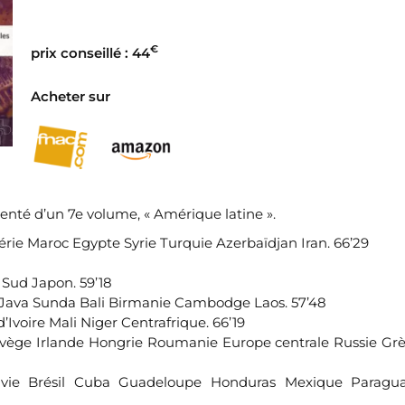
€
prix conseillé : 44
Acheter sur
enté d’un 7e volume, « Amérique latine ».
gérie Maroc Egypte Syrie Turquie Azerbaïdjan Iran. 66’29
Sud Japon. 59’18
 Java Sunda Bali Birmanie Cambodge Laos. 57’48
Ivoire Mali Niger Centrafrique. 66’19
vège Irlande Hongrie Roumanie Europe centrale Russie Grèc
ivie Brésil Cuba Guadeloupe Honduras Mexique Paragu