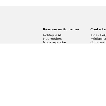
Ressources Humaines
Contacte
Politique RH
Aide - FA
Nos métiers
Médiatric
Nous rejoindre
Comité é
Radios
Formatio
France Inter
Orchestre
franceinfo
France
ICI
Orchestre
France Culture
de Radio 
France Musique
Chœur de 
Fip
Maîtrise 
Mouv'