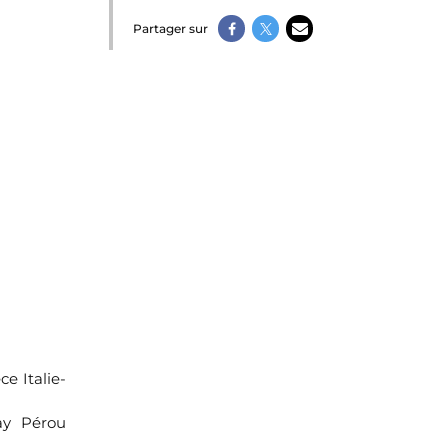
Partager sur
e Italie-
ay Pérou