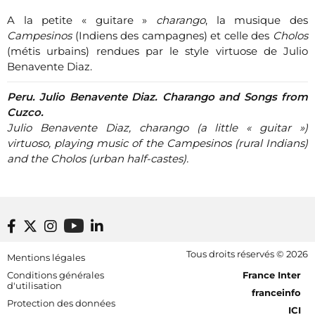
A la petite « guitare »
charango
, la musique des
Campesinos
(Indiens des campagnes) et celle des
Cholos
(métis urbains) rendues par le style virtuose de Julio
Benavente Diaz.
Peru. Julio Benavente Diaz. Charango and Songs from
Cuzco.
Julio Benavente Diaz, charango (a little « guitar »)
virtuoso, playing music of the Campesinos (rural Indians)
and the Cholos (urban half-castes).
Footer bottom
Tous droits réservés © 2026
Mentions légales
[RDF] Pied de page - Mobile
Conditions générales
France Inter
d'utilisation
franceinfo
Protection des données
ICI