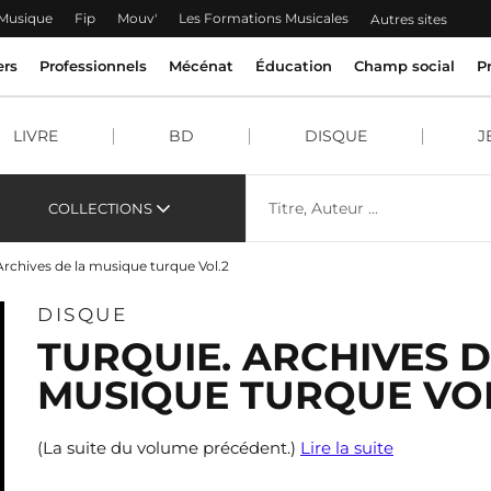
 Musique
Fip
Mouv'
Les Formations Musicales
Autres sites
ers
Professionnels
Mécénat
Éducation
Champ social
P
LIVRE
BD
DISQUE
J
COLLECTIONS
Archives de la musique turque Vol.2
DISQUE
TURQUIE. ARCHIVES D
MUSIQUE TURQUE VOL
(La suite du volume précédent.)
Lire la suite