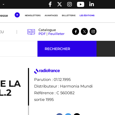
resse
NEWSLETTERS
AVANTAGES
BILLETTERIE
LES ÉDITIONS
Catalogue
EU
PDF
|
Feuilleter
RECHERCHER
Parution
: 01.12.1995
E LA
Distributeur
: Harmonia Mundi
.2
Référence
: C 560082
sortie 1995