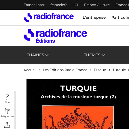
Menu-header
France Inter
franceinfo
ICI
France Culture
France
Accès direct :
Menu principal
Menu principal
Contenu
L'entreprise
Particuli
CHAÎNES
THÈMES
Accueil
Les Editions Radio France
Disque
Turquie. 
Aide
Fréquences