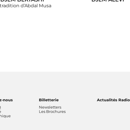
 tradition d’Abdal Musa
z-nous
Billetterie
Actualités Radi
Q
Newsletters
e
Les Brochures
thique