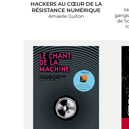
HACKERS AU CŒUR DE LA
RÉSISTANCE NUMÉRIQUE
M
gangs
Amaelle Guiton
de So
I