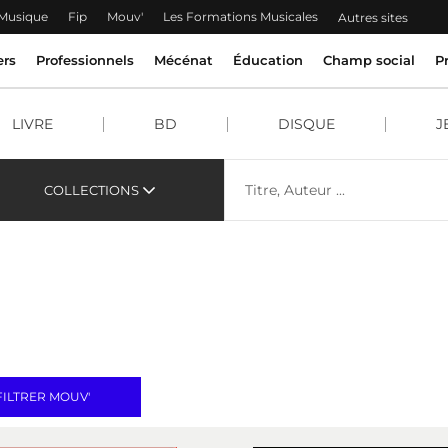
 Musique
Fip
Mouv'
Les Formations Musicales
Autres sites
ers
Professionnels
Mécénat
Éducation
Champ social
P
LIVRE
BD
DISQUE
J
COLLECTIONS
FILTRER MOUV'