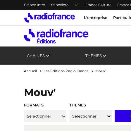
Menu-header
France Inter
franceinfo
ICI
France Culture
France
Accès direct :
Menu principal
Menu principal
Contenu
L'entreprise
Particuli
CHAÎNES
THÈMES
Accueil
Les Editions Radio France
Mouv'
Mouv'
FORMATS
THÈMES
Sélectionner
Sélectionner