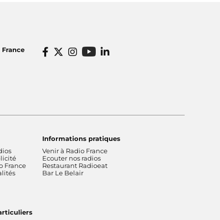
o France
Informations pratiques
dios
Venir à Radio France
icité
Ecouter nos radios
o France
Restaurant Radioeat
lités
Bar Le Belair
rticuliers