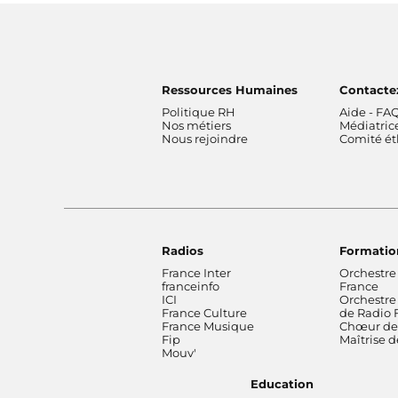
Ressources Humaines
Contacte
Politique RH
Aide - FA
Nos métiers
Médiatric
Nous rejoindre
Comité é
Radios
Formatio
France Inter
Orchestre
franceinfo
France
ICI
Orchestre
France Culture
de Radio 
France Musique
Chœur de 
Fip
Maîtrise 
Mouv'
Education