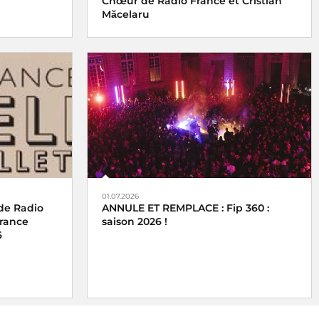
Chœur de Radio France et Cristian
Măcelaru
01.07.2026
de Radio
ANNULE ET REMPLACE : Fip 360 :
France
saison 2026 !
6