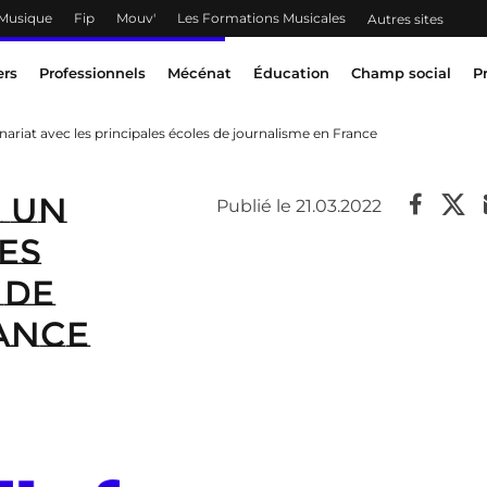
 Musique
Fip
Mouv'
Les Formations Musicales
Autres sites
ers
Professionnels
Mécénat
Éducation
Champ social
P
iat avec les principales écoles de journalisme en France
e un
Publié le 21.03.2022
es
 de
ance