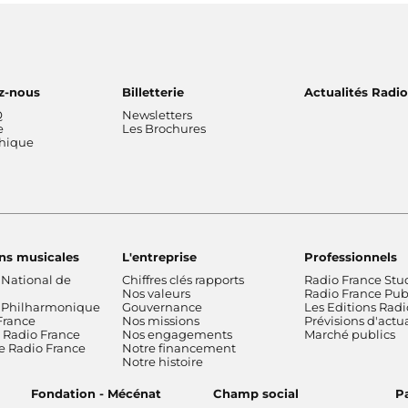
z-nous
Billetterie
Actualités Radi
Q
Newsletters
e
Les Brochures
thique
ns musicales
L'entreprise
Professionnels
 National de
Chiffres clés rapports
Radio France Stu
Nos valeurs
Radio France Publ
 Philharmonique
Gouvernance
Les Editions Radi
France
Nos missions
Prévisions d'actua
Radio France
Nos engagements
Marché publics
de Radio France
Notre financement
Notre histoire
Fondation - Mécénat
Champ social
Pa