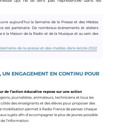
eunesse qui ne se sent pas représentée dans les
’ouvre aujourd’hui la Semaine de la Presse et des Médias
nce est partenaire. De nombreux événements et ateliers
 à la Maison de la Radio et de la Musique et au sein des
e/semaine-de-la-presse-et-des-medias-dans-lecole-2022
S, UN ENGAGEMENT EN CONTINU POUR
r de l’action éducative repose sur une action
égions, journalistes, animateurs, techniciens et tous les
 côtés des enseignants et des élèves pour proposer des
ette mobilisation permet à Radio France de penser chaque
ux sujets afin d’accompagner le plus de jeunes possible
de l’information.