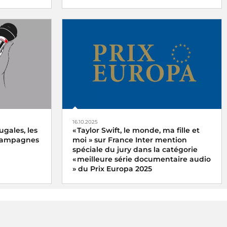
 France
Le 62e Prix du Journalisme des Médias
redi 15
Francophones Publics est décerné à
Antoine Giniaux pour Radio France
16.10.2025
ugales, les
« Taylor Swift, le monde, ma fille et
 campagnes
moi » sur France Inter mention
spéciale du jury dans la catégorie
« meilleure série documentaire audio
» du Prix Europa 2025
x du meilleur
x
Le podcast « Taylor Swift, le monde, ma
ne
fille et moi » de Xavier Yvon a reçu la