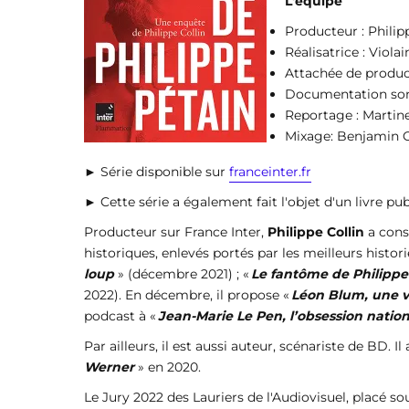
L'équipe
Producteur : Philip
Réalisatrice : Violai
Attachée de product
Documentation sono
Reportage : Martin
Mixage: Benjamin O
► Série disponible sur
franceinter.fr
► Cette série a également fait l'objet d'un livre p
Producteur sur France Inter,
Philippe Collin
a conse
historiques, enlevés portés par les meilleurs histori
loup
» (décembre 2021) ; «
Le fantôme de Philippe
2022). En décembre, il propose «
Léon Blum, une v
podcast à «
Jean-Marie Le Pen, l’obsession natio
Par ailleurs, il est aussi auteur, scénariste de BD. Il
Werner
» en 2020.
Le Jury 2022 des Lauriers de l'Audiovisuel, placé s