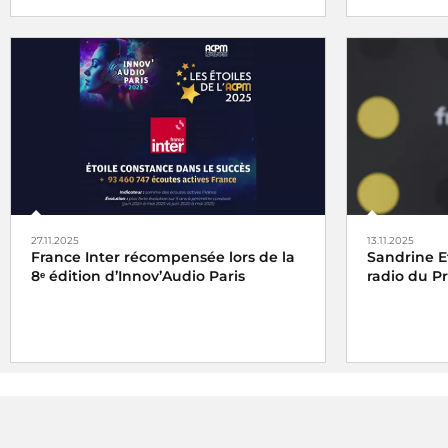
La cellule investigation de Radio France
Le
Grand Pr
récompensée aux Assises du journalisme
Agricole et 
de Tours
catégorie au
vendredi 6 j
pour son re
Champagne, 
27.11.2025
13.11.2025
France Inter récompensée lors de la
Sandrine E
8ᵉ édition d’Innov’Audio Paris
radio du P
France Inter reçoit l'
Étoile Radio de la
Le Prix Var
Constance dans le succès
et l'
Étoile
Sandrine E
Classique Web radio
de l'ACPM 2025
reportage
L
franceinfo
Le reportag