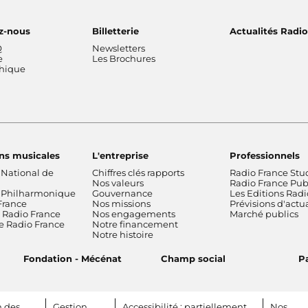
Interception « Violences conj
entendez-vous dans nos
campagnes ? » sur France In
z-nous
Billetterie
Actualités Radi
Q
Newsletters
e
Les Brochures
thique
ns musicales
L'entreprise
Professionnels
 National de
Chiffres clés rapports
Radio France Stu
Nos valeurs
Radio France Publ
 Philharmonique
Gouvernance
Les Editions Radi
France
Nos missions
Prévisions d'actua
Radio France
Nos engagements
Marché publics
de Radio France
Notre financement
Notre histoire
Fondation - Mécénat
Champ social
Pa
n des
Gestion
Accessibilité : partiellement
Nos