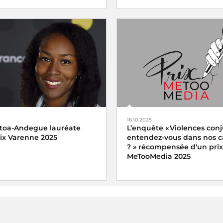
ix AFJA du Journalisme
L’émission
Cultures Monde
de
Agroalimentaire 2025
Culture a été distinguée vend
diovisuelle a été décerné
décembre 2025 par l’
uin 2025 à
Mariam El Kurdi
portage
Vendanges en
dans l’envers du décor
16.10.2025
toa-Andegue lauréate
L’enquête « Violences conj
rix Varenne 2025
entendez-vous dans nos
? » récompensée d'un prix
MeTooMedia 2025
enne 2025 récompense
toa-Andegue pour son
a part manquante
diffusé sur
Ariane Griessel a reçu le pri
reportage audiovisuel du pri
e
MeTooMedia pour le magazi