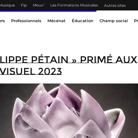
 Musique
Fip
Mouv'
Les Formations Musicales
Autres sites
ers
Professionnels
Mécénat
Éducation
Champ social
P
lippe Pétain » primé aux
visuel 2023