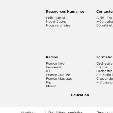
Ressources Humaines
Contacte
Politique RH
Aide - FA
Nos métiers
Médiatric
Nous rejoindre
Comité é
Radios
Formatio
France Inter
Orchestre
franceinfo
France
ICI
Orchestre
France Culture
de Radio 
France Musique
Chœur de 
Fip
Maîtrise 
Mouv'
Education
Footer bottom
Mentions
Conditions générales
Protectio