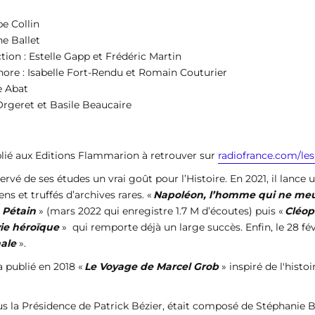
pe Collin
ne Ballet
ion : Estelle Gapp et Frédéric Martin
re : Isabelle Fort-Rendu et Romain Couturier
e Abat
rgeret et Basile Beaucaire
ublié aux Editions Flammarion à retrouver sur
radiofrance.com/les
rvé de ses études un vrai goût pour l’Histoire. En 2021, il lance u
ens et truffés d’archives rares. «
Napoléon, l’homme qui ne meu
 Pétain
» (mars 2022 qui enregistre 1.7 M d’écoutes) puis «
Cléop
ie héroïque
» qui remporte déjà un large succès. Enfin, le 28 fév
nale
».
 a publié en 2018 «
Le Voyage de Marcel Grob
» inspiré de l'histo
ous la Présidence de Patrick Bézier, était composé de Stéphanie B