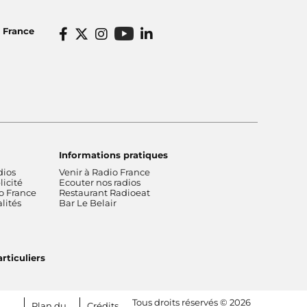
ugales, les
mention spéciale du jury dans la
catégorie « meilleure série documentaire
ter
audio » du Prix Europa 2025
o France
Informations pratiques
dios
Venir à Radio France
icité
Ecouter nos radios
o France
Restaurant Radioeat
lités
Bar Le Belair
rticuliers
Tous droits réservés © 2026
Plan du
Crédits