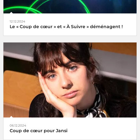
12.12.2024
Le « Coup de cœur » et « À Suivre » déménagent !
Tels des oiseaux migrateurs à partir du lundi 16 décembre
2024 retrouvez nos rubriques
Coup de cœur
et
À Suivre
,
non plus ici (sur radiofrance.com) mais là, à savoir sur la
plateforme
06.12.2024
Coup de cœur pour Jansi