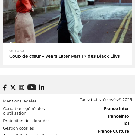
28.11.2024
Coup de cœur « years Later Part 1 » des Black Lilys
Black Lilys, une caresse magique et émotionnelle pop
folk
De Véronique Hilaire déléguée musicale de
Footer bottom
Tous droits réservés © 2026
Mentions légales
Radio France, le 2 décembre 2024
[RDF] Pied de page - Mobile
Conditions générales
France Inter
d'utilisation
franceinfo
Protection des données
ICI
Gestion cookies
France Culture