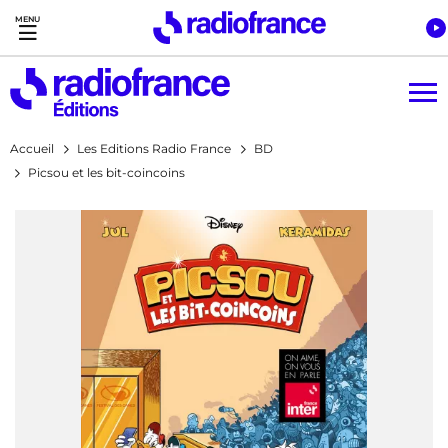
Accès direct :
Menu principal
Contenu
Accueil
Les Editions Radio France
BD
Picsou et les bit-coincoins