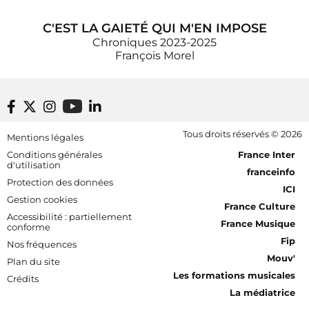
C'EST LA GAIETÉ QUI M'EN IMPOSE
Chroniques 2023-2025
François Morel
Footer bottom
Tous droits réservés © 2026
Mentions légales
[RDF] Pied de page - Mobile
Conditions générales
France Inter
d'utilisation
franceinfo
Protection des données
ICI
Gestion cookies
France Culture
Accessibilité : partiellement
France Musique
conforme
Fip
Nos fréquences
Mouv'
Plan du site
Les formations musicales
Crédits
La médiatrice