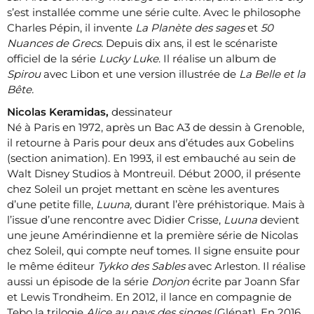
s’est installée comme une série culte. Avec le philosophe
Charles Pépin, il invente
La Planète des sages
et
50
Nuances de Grecs.
Depuis dix ans, il est le scénariste
officiel de la série
Lucky Luke
. Il réalise un album de
Spirou
avec Libon et une version illustrée de
La Belle et la
Bête.
Nicolas Keramidas,
dessinateur
Né à Paris en 1972, après un Bac A3 de dessin à Grenoble,
il retourne à Paris pour deux ans d’études aux Gobelins
(section animation). En 1993, il est embauché au sein de
Walt Disney Studios à Montreuil. Début 2000, il présente
chez Soleil un projet mettant en scène les aventures
d’une petite fille,
Luuna,
durant l’ère préhistorique. Mais à
l’issue d’une rencontre avec Didier Crisse,
Luuna
devient
une jeune Amérindienne et la première série de Nicolas
chez Soleil, qui compte neuf tomes. Il signe ensuite pour
le même éditeur
Tykko des Sables
avec Arleston. Il réalise
aussi un épisode de la série
Donjon
écrite par Joann Sfar
et Lewis Trondheim. En 2012, il lance en compagnie de
Tebo la trilogie
Alice au pays des singes
(Glénat). En 2016