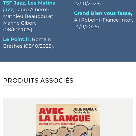
TSF Jazz, Les Matins
22/10/2025).
jazz
,
Laure Albernh,
Grand Bien vous fasse
,
Mathieu Beaudou et
Ali Rebeihi (France Inter,
Marine Gibert
14/11/2025).
(08/10/2025).
Le Point.fr,
Romain
Brethes (08/10/2025).
PRODUITS ASSOCIÉS