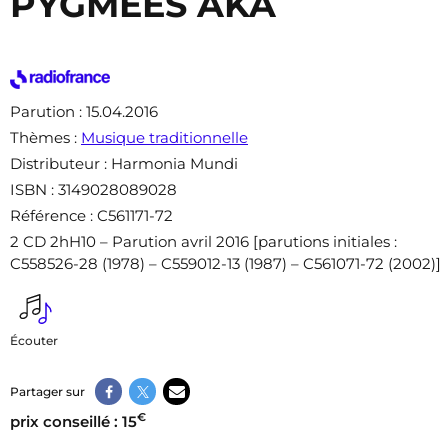
PYGMÉES AKA
Parution
: 15.04.2016
Thèmes
:
Musique traditionnelle
Distributeur
: Harmonia Mundi
ISBN
: 3149028089028
Référence
: C561171-72
2 CD 2hH10 – Parution avril 2016 [parutions initiales :
C558526-28 (1978) – C559012-13 (1987) – C561071-72 (2002)]
Écouter
Partager sur
€
prix conseillé : 15