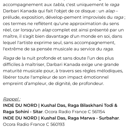
accompagnement aux
tabla,
c'est uniquement le
raga
Darbari Kanada qui fait l'objet de ce disque : un
alap
–
prélude, exposition, dévelop-pement improvisés du
raga
;
ces termes ne reflètent qu'une approximation du sens
réel, car lorsqu'un
alap
complet est ainsi présenté par un
maître, il s'agit bien davantage d'un monde en soi, dans
lequel l'artiste exprime seul, sans accompagnement,
l'extrême de sa pensée musicale au service du
raga
.
Raga
de la nuit profonde et sans doute l’un des plus
difficiles à maîtriser, Darbari Kanada exige une grande
maturité musicale pour, à travers ses règles mélodiques,
libérer toute l'ampleur de son impact émotionnel
empreint d’ampleur, de dignité, de profondeur.
Rappel :
INDE DU NORD | Kushal Das, Raga Bilaskhani Todi &
Raga Sohini - Sitar
. Ocora Radio France C 561154
INDE DU NORD | Kushal Das, Raga Marwa - Surbahar
.
Ocora Radio France C 560193