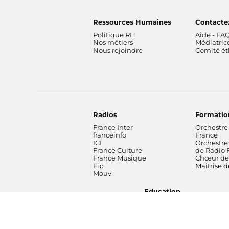
Ressources Humaines
Contacte
Politique RH
Aide - FA
Nos métiers
Médiatric
Nous rejoindre
Comité é
Radios
Formatio
France Inter
Orchestre
franceinfo
France
ICI
Orchestre
France Culture
de Radio 
France Musique
Chœur de 
Fip
Maîtrise 
Mouv'
Education
Footer bottom
Mentions
Conditions générales
Protectio