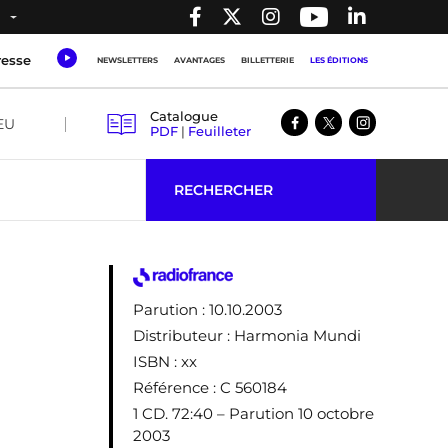
resse
NEWSLETTERS
AVANTAGES
BILLETTERIE
LES ÉDITIONS
Catalogue
EU
PDF
|
Feuilleter
RECHERCHER
Parution
: 10.10.2003
Distributeur
: Harmonia Mundi
ISBN
: xx
Référence
: C 560184
1 CD. 72:40 – Parution 10 octobre
2003