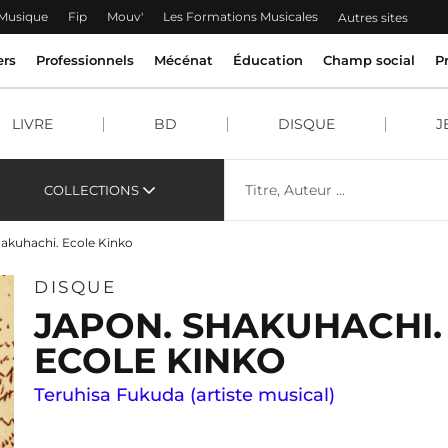
 Musique
Fip
Mouv'
Les Formations Musicales
Autres sites
ers
Professionnels
Mécénat
Éducation
Champ social
P
LIVRE
BD
DISQUE
J
COLLECTIONS
akuhachi. Ecole Kinko
DISQUE
JAPON. SHAKUHACHI.
ECOLE KINKO
Teruhisa Fukuda (artiste musical)