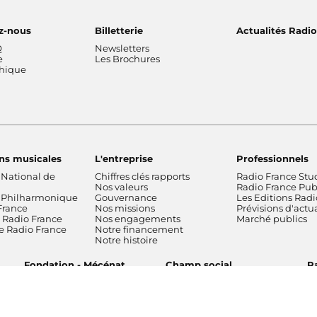
z-nous
Billetterie
Actualités Radi
Q
Newsletters
e
Les Brochures
thique
ns musicales
L'entreprise
Professionnels
 National de
Chiffres clés rapports
Radio France Stu
Nos valeurs
Radio France Publ
 Philharmonique
Gouvernance
Les Editions Radi
France
Nos missions
Prévisions d'actua
Radio France
Nos engagements
Marché publics
de Radio France
Notre financement
Notre histoire
Fondation - Mécénat
Champ social
Pa
n des
Gestion
Accessibilité : partiellement
Nos