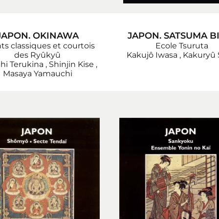
JAPON. OKINAWA
JAPON. SATSUMA B
s classiques et courtois
Ecole Tsuruta
des Ryûkyû
Kakujô Iwasa
,
Kakuryû 
hi Terukina
,
Shinjin Kise
,
Masaya Yamauchi