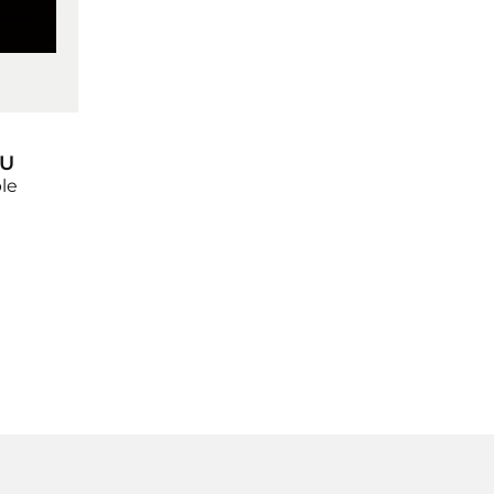
KU
le