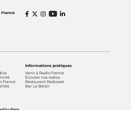
o France
Informations pratiques
dios
Venir à Radio France
icité
Ecouter nos radios
o France
Restaurant Radioeat
lités
Bar Le Belair
rticuliers
Tous droits réservés © 2026
Plan du
Crédits