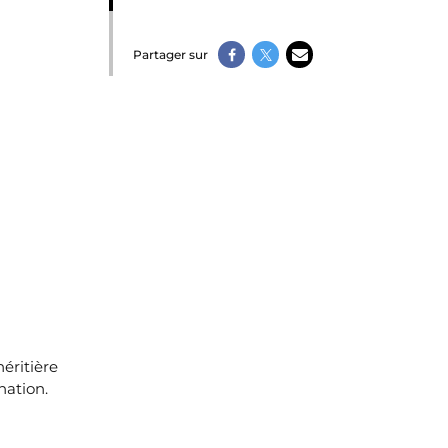
Partager sur
héritière
ination.