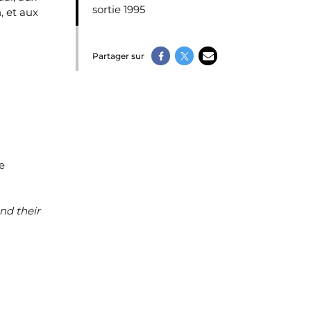
sortie 1995
, et aux
Partager sur
e
nd their