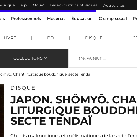
 Musique
Fip
Mouv'
Les Formations Musicales
Autres sites
ers
Professionnels
Mécénat
Éducation
Champ social
P
LIVRE
BD
DISQUE
J
COLLECTIONS
hômyô. Chant liturgique bouddhique, secte Tendaï
DISQUE
JAPON. SHÔMYÔ. CH
LITURGIQUE BOUDDH
SECTE TENDAÏ
Chants psalmodiques et mélismatiques de la secte Tend