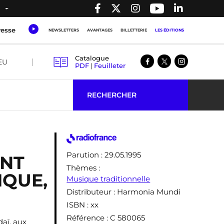
resse
NEWSLETTERS
AVANTAGES
BILLETTERIE
LES ÉDITIONS
Catalogue
EU
PDF
|
Feuilleter
RECHERCHER
Parution
: 29.05.1995
ANT
Thèmes
:
IQUE,
Musique traditionnelle
Distributeur
: Harmonia Mundi
ISBN
: xx
Référence
: C 580065
aï, aux