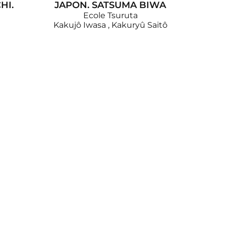
HI.
JAPON. SATSUMA BIWA
Ecole Tsuruta
Kakujô Iwasa
,
Kakuryû Saitô