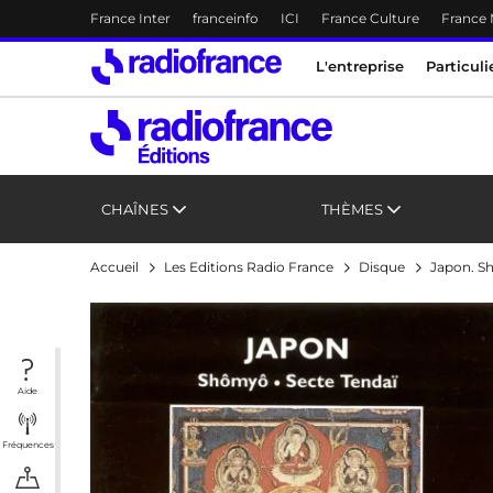
Menu-header
France Inter
franceinfo
ICI
France Culture
France
Accès direct :
Menu principal
Menu principal
Contenu
L'entreprise
Particuli
CHAÎNES
THÈMES
Accueil
Les Editions Radio France
Disque
Japon. S
Aide
Fréquences