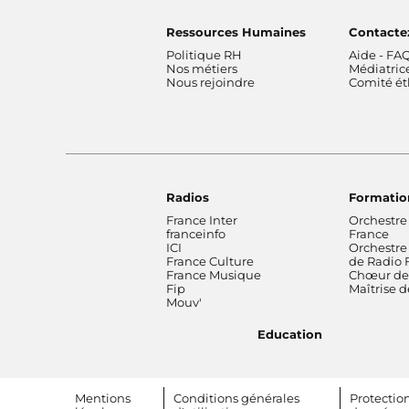
Ressources Humaines
Contacte
Politique RH
Aide - FA
Nos métiers
Médiatric
Nous rejoindre
Comité é
Radios
Formatio
France Inter
Orchestre
franceinfo
France
ICI
Orchestre
France Culture
de Radio 
France Musique
Chœur de 
Fip
Maîtrise 
Mouv'
Education
Footer bottom
Mentions
Conditions générales
Protectio