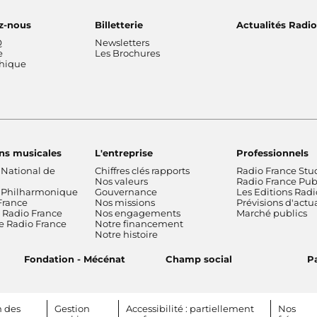
z-nous
Billetterie
Actualités Radi
Q
Newsletters
e
Les Brochures
thique
ns musicales
L'entreprise
Professionnels
 National de
Chiffres clés rapports
Radio France Stu
Nos valeurs
Radio France Publ
 Philharmonique
Gouvernance
Les Editions Radi
France
Nos missions
Prévisions d'actua
Radio France
Nos engagements
Marché publics
de Radio France
Notre financement
Notre histoire
Fondation - Mécénat
Champ social
Pa
n des
Gestion
Accessibilité : partiellement
Nos