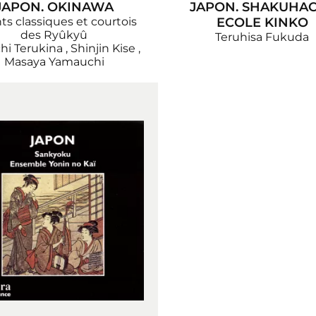
JAPON. OKINAWA
JAPON. SHAKUHAC
s classiques et courtois
ECOLE KINKO
des Ryûkyû
Teruhisa Fukuda
hi Terukina
,
Shinjin Kise
,
Masaya Yamauchi