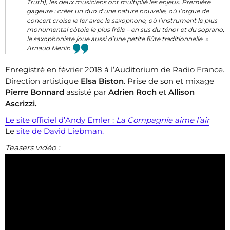
Truth), les deux musiciens ont multiplié les enjeux. Première
gageure : créer un duo d’une nature nouvelle, où l’orgue de
concert croise le fer avec le saxophone, où l’instrument le plus
monumental côtoie le plus frêle – en sus du ténor et du soprano,
le saxophoniste joue aussi d’une petite flûte traditionnelle. »
Arnaud Merlin
Enregistré en février 2018 à l’Auditorium de Radio France.
Direction artistique
Elsa Biston
. Prise de son et mixage
Pierre Bonnard
assisté par
Adrien Roch
et
Allison
Ascrizzi.
Le site officiel d’Andy Emler :
La Compagnie aime l’air
Le
site de David Liebman.
Teasers vidéo :