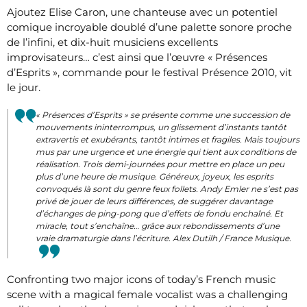
Ajoutez Elise Caron, une chanteuse avec un potentiel
comique incroyable doublé d’une palette sonore proche
de l’infini, et dix-huit musiciens excellents
improvisateurs… c’est ainsi que l’œuvre « Présences
d’Esprits », commande pour le festival Présence 2010, vit
le jour.
« Présences d’Esprits » se présente comme une succession de
mouvements ininterrompus, un glissement d’instants tantôt
extravertis et exubérants, tantôt intimes et fragiles. Mais toujours
mus par une urgence et une énergie qui tient aux conditions de
réalisation. Trois demi-journées pour mettre en place un peu
plus d’une heure de musique. Généreux, joyeux, les esprits
convoqués là sont du genre feux follets. Andy Emler ne s’est pas
privé de jouer de leurs différences, de suggérer davantage
d’échanges de ping-pong que d’effets de fondu enchaîné. Et
miracle, tout s’enchaîne… grâce aux rebondissements d’une
vraie dramaturgie dans l’écriture.
Alex Dutilh / France Musique.
Confronting two major icons of today’s French music
scene with a magical female vocalist was a challenging