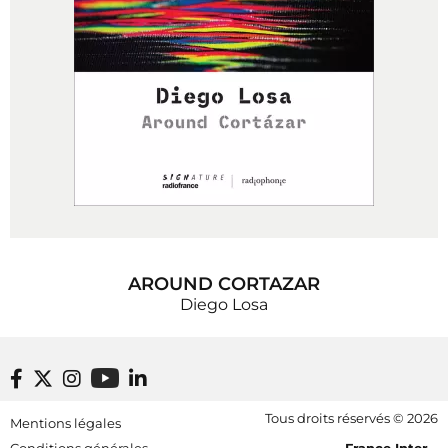
AROUND CORTAZAR
Diego Losa
Footer bottom
Tous droits réservés © 2026
Mentions légales
[RDF] Pied de page - Mobile