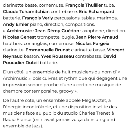
clarinette basse, cornemuse.
François Thuillier
tuba.
Claude Tchamitchian
contrebasse.
Eric Echampard
batterie.
François Verly
percussions, tablas, marimba.
Andy Emler
piano, direction, compositions.
○
Archimusic
:
Jean-Rémy Guédon
saxophone, direction.
Nicolas Genest
trompette, bugle.
Jean Pierre Arnaud
hautbois, cor anglais, cornemuse.
Nicolas Fargeix
clarinette.
Emmanuelle Brunat
clarinette basse.
Vincent
Reynaud
basson.
Yves Rousseau
contrebasse.
David
Pouradier Duteil
batterie.
D’un côté, un ensemble de huit musiciens du nom d’ «
Archimusic », bois cuivres et rythmique qui dégagent une
impression sonore proche d’une « certaine musique de
chambre contemporaine, groovy ».
De l’autre côté, un ensemble appelé MegaOctet, à
l’énergie incontrôlable, et une disposition insolite des
musiciens face au public du studio Charles Trenet à
Radio France (on n’avait jamais vu ça dans un grand
ensemble de jazz).