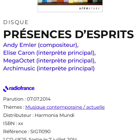
DISQUE
PRÉSENCES D’ESPRITS
Andy Emler (compositeur)
,
Elise Caron (interprète principal)
,
MegaOctet (interprète principal)
,
Archimusic (interprète principal)
Parution
: 07.07.2014
Thèmes
:
Musique contemporaine / actuelle
Distributeur
: Harmonia Mundi
ISBN
: xx
Référence
: SIG11090
1 CD 49’25. Sortie le 7 juillet 2014