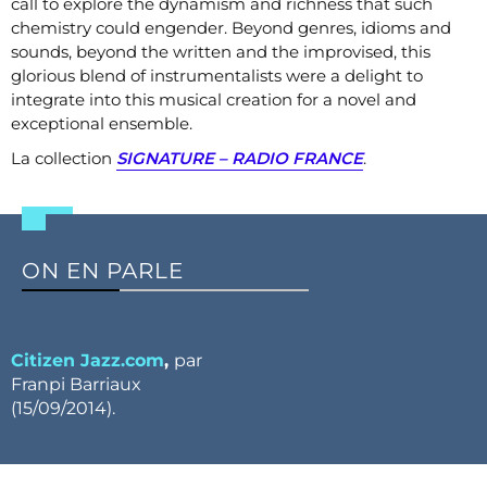
call to explore the dynamism and richness that such
chemistry could engender. Beyond genres, idioms and
sounds, beyond the written and the improvised, this
glorious blend of instrumentalists were a delight to
integrate into this musical creation for a novel and
exceptional ensemble.
La collection
SIGNATURE – RADIO FRANCE
.
ON EN PARLE
Citizen Jazz.com
,
par
Franpi Barriaux
(
15/09/2014).