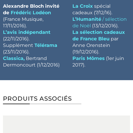
Alexandre Bloch
invité
La Croix
spécial
de
Frédéric Lodéon
cadeaux (7/12/16).
(France Musique,
L’Humanité
/ sélection
17/11/2016).
de Noël
(13/12/2016).
L’avis indépendant
La sélection cadeaux
(22/11/2016).
de France Bleu
par
Supplément
Télérama
Anne Orenstein
(23/11/2016).
(
19/12/2016).
Classica,
Bertrand
Paris Mômes
(1er juin
Dermoncourt (1/12/2016)
2017).
PRODUITS ASSOCIÉS