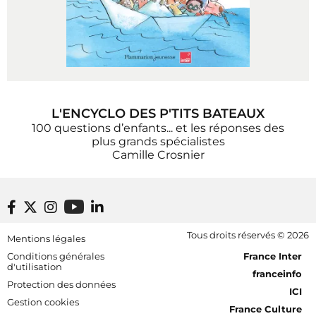
L'ENCYCLO DES P'TITS BATEAUX
100 questions d’enfants... et les réponses des
plus grands spécialistes
Camille Crosnier
Footer bottom
Tous droits réservés © 2026
Mentions légales
[RDF] Pied de page - Mobile
Conditions générales
France Inter
d'utilisation
franceinfo
Protection des données
ICI
Gestion cookies
France Culture