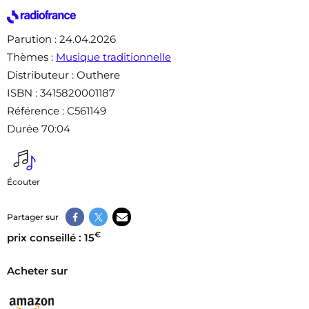
Parution
: 24.04.2026
Thèmes
:
Musique traditionnelle
Distributeur
: Outhere
ISBN
: 3415820001187
Référence
: C561149
Durée 70:04
Écouter
Partager sur
€
prix conseillé : 15
Acheter sur