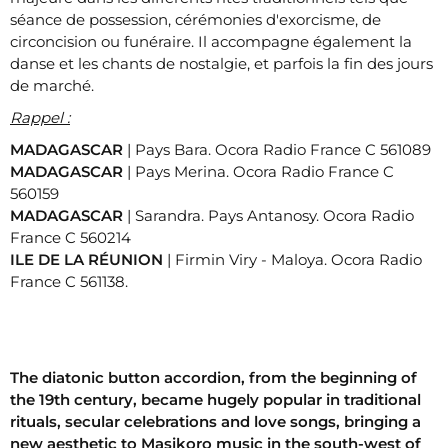
séance de possession, cérémonies d'exorcisme, de
circoncision ou funéraire. Il accompagne également la
danse et les chants de nostalgie, et parfois la fin des jours
de marché.
Rappel
:
MADAGASCAR
| Pays Bara.
Ocora Radio France C 561089
MADAGASCAR
| Pays Merina.
Ocora Radio France C
560159
MADAGASCAR
| Sarandra.
Pays Antanosy.
Ocora Radio
France C 560214
ILE DE LA RÉUNION
|
Firmin Viry - Maloya.
Ocora Radio
France C 561138.
The diatonic button accordion, from the beginning of
the 19th century, became hugely popular in traditional
rituals, secular celebrations and love songs, bringing a
new aesthetic to Masikoro music in the south-west of