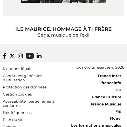
ILE MAURICE. HOMMAGE À TI FRÈRE
Séga, musique de l’exil
Footer bottom
Tous droits réservés © 2026
Mentions légales
[RDF] Pied de page - Mobile
Conditions générales
France Inter
d'utilisation
franceinfo
Protection des données
ICI
Gestion cookies
France Culture
Accessibilité : partiellement
France Musique
conforme
Fip
Nos fréquences
Mouv'
Plan du site
Les formations musicales
Crédits